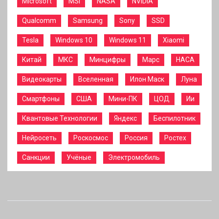
Microsoft
MSI
NASA
NVIDIA
Qualcomm
Samsung
Sony
SSD
Tesla
Windows 10
Windows 11
Xiaomi
Китай
МКС
Минцифры
Марс
НАСА
Видеокарты
Вселенная
Илон Маск
Луна
Смартфоны
США
Мини-ПК
ЦОД
Ии
Квантовые Технологии
Яндекс
Беспилотник
Нейросеть
Роскосмос
Россия
Ростех
Санкции
Учёные
Электромобиль