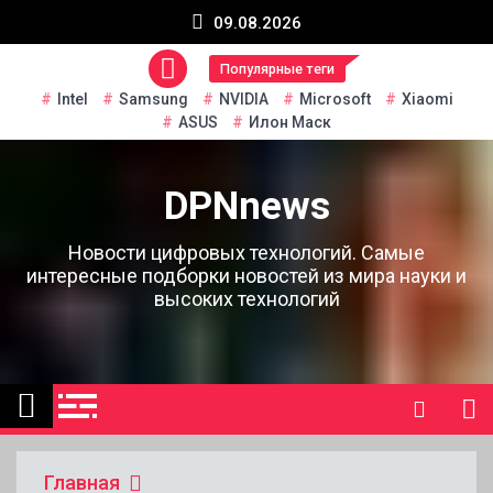
Перейти
09.08.2026
к
содержанию
Популярные теги
Intel
Samsung
NVIDIA
Microsoft
Xiaomi
ASUS
Илон Маск
DPNnews
Новости цифровых технологий. Самые
интересные подборки новостей из мира науки и
высоких технологий
Главная