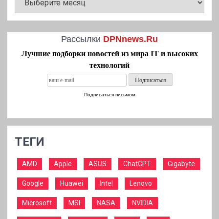
НОВОСТЕЙ
Рассылки
DPNnews.Ru
Лучшие подборки новостей из мира IT и высоких
технологий
Подписаться письмом
ТЕГИ
AMD
Apple
ASUS
ChatGPT
Gigabyte
Google
Huawei
Intel
Lenovo
Microsoft
MSI
NASA
NVIDIA