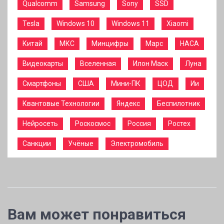
Qualcomm
Samsung
Sony
SSD
Tesla
Windows 10
Windows 11
Xiaomi
Китай
МКС
Минцифры
Марс
НАСА
Видеокарты
Вселенная
Илон Маск
Луна
Смартфоны
США
Мини-ПК
ЦОД
Ии
Квантовые Технологии
Яндекс
Беспилотник
Нейросеть
Роскосмос
Россия
Ростех
Санкции
Учёные
Электромобиль
Вам может понравиться