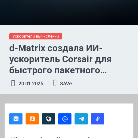
Ускорители вычислений
d-Matrix создала ИИ-
ускоритель Corsair для
быстрого пакетного
инференса больших
20.01.2025
SAVe
языковых моделей (LLM)