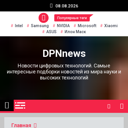
Перейти
08.08.2026
к
содержанию
Популярные теги
Intel
Samsung
NVIDIA
Microsoft
Xiaomi
ASUS
Илон Маск
DPNnews
Новости цифровых технологий. Самые
интересные подборки новостей из мира науки и
высоких технологий
Главная