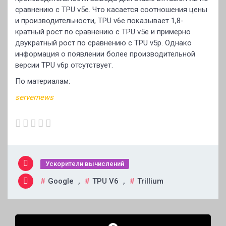
сравнению с TPU v5e. Что касается соотношения цены
и производительности, TPU v6e показывает 1,8-
кратный рост по сравнению с TPU v5e и примерно
двукратный рост по сравнению с TPU v5p. Однако
информация о появлении более производительной
версии TPU v6p отсутствует.
По материалам:
servernews
Ускорители вычислений
Google
,
TPU V6
,
Trillium
Навигация