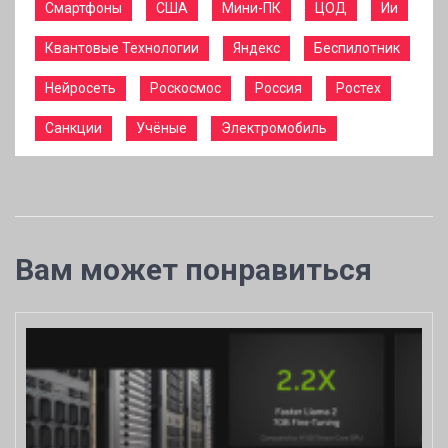
Смартфоны
США
Мини-ПК
ЦОД
Ии
Квантовые Технологии
Яндекс
Беспилотник
Нейросеть
Роскосмос
Россия
Ростех
Санкции
Учёные
Электромобиль
Вам может понравиться