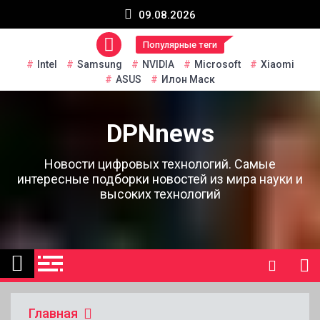
Перейти
09.08.2026
к
содержанию
Популярные теги
Intel
Samsung
NVIDIA
Microsoft
Xiaomi
ASUS
Илон Маск
DPNnews
Новости цифровых технологий. Самые
интересные подборки новостей из мира науки и
высоких технологий
Главная