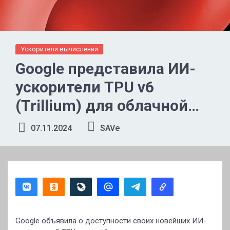
Ускорители вычислений
Google представила ИИ-
ускорители TPU v6
(Trillium) для облачной
платформы GCP
07.11.2024
SAVe
Google объявила о доступности своих новейших ИИ-