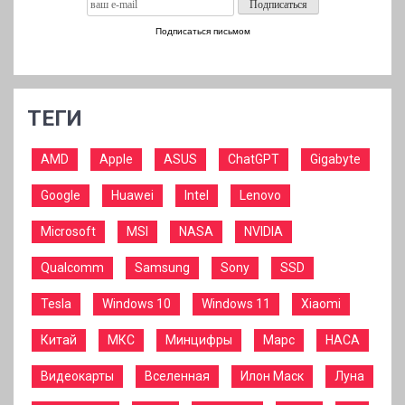
Подписаться письмом
ТЕГИ
AMD
Apple
ASUS
ChatGPT
Gigabyte
Google
Huawei
Intel
Lenovo
Microsoft
MSI
NASA
NVIDIA
Qualcomm
Samsung
Sony
SSD
Tesla
Windows 10
Windows 11
Xiaomi
Китай
МКС
Минцифры
Марс
НАСА
Видеокарты
Вселенная
Илон Маск
Луна