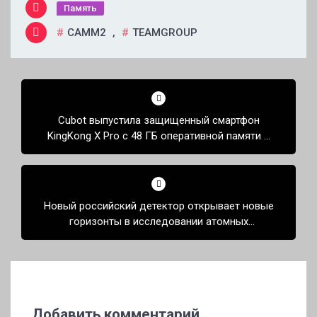
Память
CAMM2
,
TEAMGROUP
Навигация
по
Cubot выпустила защищенный смартфон
записям
KingKong X Pro с 48 ГБ оперативной памяти и
аккумулятором на 10 200 мАч
Новый российский детектор открывает новые
горизонты в исследовании атомных
реакторов
Добавить комментарий