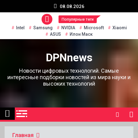
Перейти
08.08.2026
к
содержанию
Популярные теги
Intel
Samsung
NVIDIA
Microsoft
Xiaomi
ASUS
Илон Маск
DPNnews
Новости цифровых технологий. Самые
интересные подборки новостей из мира науки и
высоких технологий
Главная