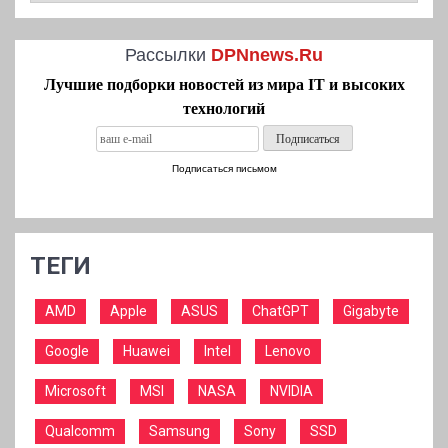
Рассылки
DPNnews.Ru
Лучшие подборки новостей из мира IT и высоких
технологий
Подписаться письмом
ТЕГИ
AMD
Apple
ASUS
ChatGPT
Gigabyte
Google
Huawei
Intel
Lenovo
Microsoft
MSI
NASA
NVIDIA
Qualcomm
Samsung
Sony
SSD