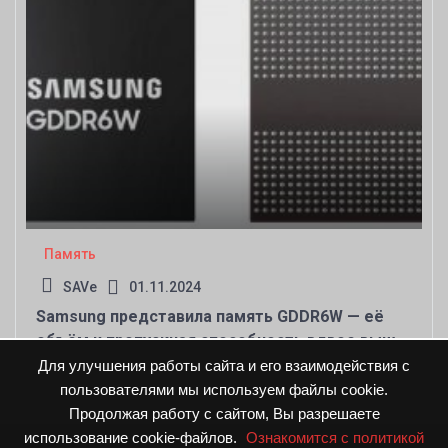
Память
SAVe
01.11.2024
Samsung представила память GDDR6W — её
объём и пропускная способность вдвое выше
GDDR6
Для улучшения работы сайта и его взаимодействия с
пользователями мы используем файлы cookie.
Продолжая работу с сайтом, Вы разрешаете
использование cookie-файлов.
Ознакомится с политикой