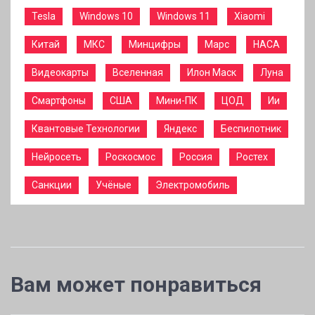
Tesla
Windows 10
Windows 11
Xiaomi
Китай
МКС
Минцифры
Марс
НАСА
Видеокарты
Вселенная
Илон Маск
Луна
Смартфоны
США
Мини-ПК
ЦОД
Ии
Квантовые Технологии
Яндекс
Беспилотник
Нейросеть
Роскосмос
Россия
Ростех
Санкции
Учёные
Электромобиль
Вам может понравиться