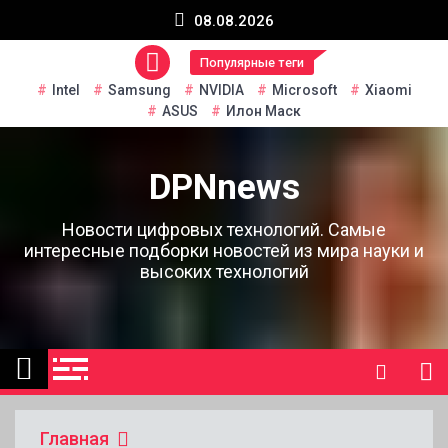
Перейти
08.08.2026
к
содержанию
Популярные теги
Intel
Samsung
NVIDIA
Microsoft
Xiaomi
ASUS
Илон Маск
DPNnews
Новости цифровых технологий. Самые
интересные подборки новостей из мира науки и
высоких технологий
Главная