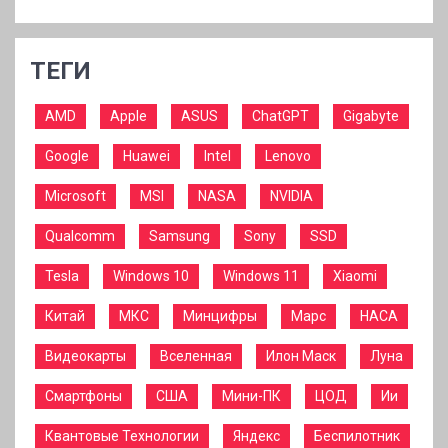
ТЕГИ
AMD
Apple
ASUS
ChatGPT
Gigabyte
Google
Huawei
Intel
Lenovo
Microsoft
MSI
NASA
NVIDIA
Qualcomm
Samsung
Sony
SSD
Tesla
Windows 10
Windows 11
Xiaomi
Китай
МКС
Минцифры
Марс
НАСА
Видеокарты
Вселенная
Илон Маск
Луна
Смартфоны
США
Мини-ПК
ЦОД
Ии
Квантовые Технологии
Яндекс
Беспилотник