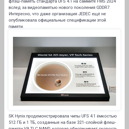
флэш-память стандарта UFS 4.1 на саммите FMS 2024
вслед за видеопамятью нового поколения GDDR7.
Интересно, что даже организация JEDEC ещё не
опубликовала официальные спецификации этой
памяти.
SK Hynix продемонстрировала чипы UFS 4.1 ёмкостью
512 ГБ и 1 ТБ, созданные на базе 321-слойной флеш-
памяти V9 TLC NAND, которая обеспечивает скорость