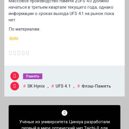
Массовое производство памяти ZUFS 4.0 должно
начаться в третьем квартале текущего года, однако
информации о сроках выхода UFS 4.1 на рынок пока
нет.
По материалам:
4pda
Память
SK Hynix
,
UFS 4.1
,
Флэш-Память
Навигация
по
Учёные из университета Цинхуа разработали
записям
первый в мире оптический чип Taichi-II для