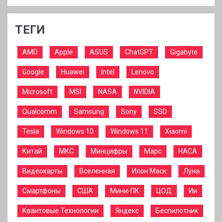
ТЕГИ
AMD
Apple
ASUS
ChatGPT
Gigabyte
Google
Huawei
Intel
Lenovo
Microsoft
MSI
NASA
NVIDIA
Qualcomm
Samsung
Sony
SSD
Tesla
Windows 10
Windows 11
Xiaomi
Китай
МКС
Минцифры
Марс
НАСА
Видеокарты
Вселенная
Илон Маск
Луна
Смартфоны
США
Мини-ПК
ЦОД
Ии
Квантовые Технологии
Яндекс
Беспилотник