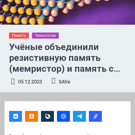
Память
Технологии
Учёные объединили
резистивную память
(мемристор) и память с
фазовым переходом для
05.12.2023
SAVe
создания гибридной
памяти