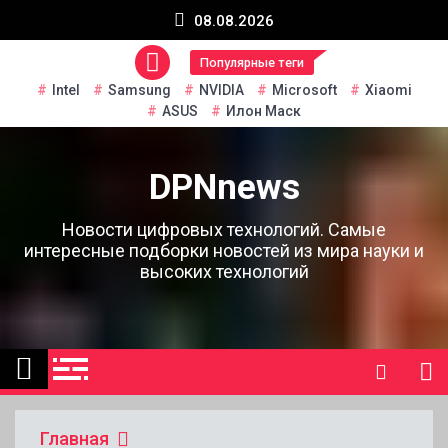
Перейти
08.08.2026
к
содержанию
Популярные теги
Intel
Samsung
NVIDIA
Microsoft
Xiaomi
ASUS
Илон Маск
DPNnews
Новости цифровых технологий. Самые
интересные подборки новостей из мира науки и
высоких технологий
Главная