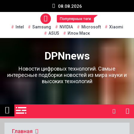
Перейти
08.08.2026
к
содержанию
Популярные теги
Intel
Samsung
NVIDIA
Microsoft
Xiaomi
ASUS
Илон Маск
DPNnews
Новости цифровых технологий. Самые
интересные подборки новостей из мира науки и
высоких технологий
Главная