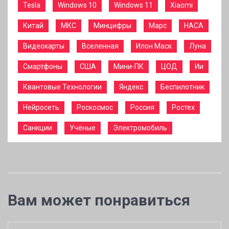
Tesla
Windows 10
Windows 11
Xiaomi
Китай
МКС
Минцифры
Марс
НАСА
Видеокарты
Вселенная
Илон Маск
Луна
Смартфоны
США
Мини-ПК
ЦОД
Ии
Квантовые Технологии
Яндекс
Беспилотник
Нейросеть
Роскосмос
Россия
Ростех
Санкции
Учёные
Электромобиль
Вам может понравиться