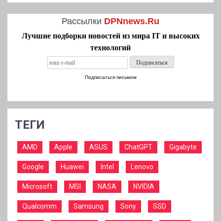
Рассылки
DPNnews.Ru
Лучшие подборки новостей из мира IT и высоких
технологий
Подписаться письмом
ТЕГИ
AMD
Apple
ASUS
ChatGPT
Gigabyte
Google
Huawei
Intel
Lenovo
Microsoft
MSI
NASA
NVIDIA
Qualcomm
Samsung
Sony
SSD