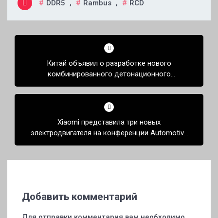
DDR5
,
Rambus
,
RCD
Навигация
по
Китай объявил о разработке нового
записям
комбинированного детонационного
ротационного двигателя
Xiaomi представила три новых
электродвигателя на конференции Automotive
Technology Conference
Добавить комментарий
Для отправки комментария вам необходимо