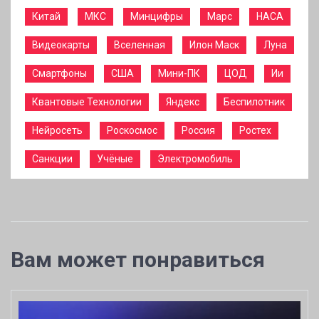
Китай
МКС
Минцифры
Марс
НАСА
Видеокарты
Вселенная
Илон Маск
Луна
Смартфоны
США
Мини-ПК
ЦОД
Ии
Квантовые Технологии
Яндекс
Беспилотник
Нейросеть
Роскосмос
Россия
Ростех
Санкции
Учёные
Электромобиль
Вам может понравиться