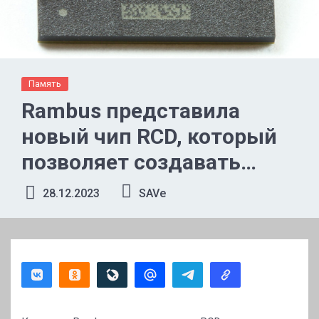
Память
Rambus представила
новый чип RCD, который
позволяет создавать
серверные модули
28.12.2023
SAVe
памяти DDR5