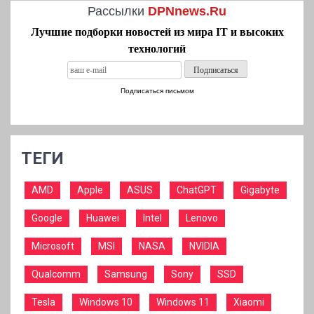
Рассылки
DPNnews.Ru
Лучшие подборки новостей из мира IT и высоких
технологий
Подписаться письмом
ТЕГИ
AMD
Apple
ASUS
ChatGPT
Gigabyte
Google
Huawei
Intel
Lenovo
Microsoft
MSI
NASA
NVIDIA
Qualcomm
Samsung
Sony
SSD
Tesla
Windows 10
Windows 11
Xiaomi