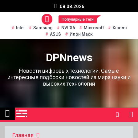
Перейти
08.08.2026
к
содержанию
Популярные теги
Intel
Samsung
NVIDIA
Microsoft
Xiaomi
ASUS
Илон Маск
DPNnews
Новости цифровых технологий. Самые
интересные подборки новостей из мира науки и
высоких технологий
Главная