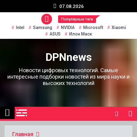
Перейти
07.08.2026
к
содержанию
Популярные теги
Intel
Samsung
NVIDIA
Microsoft
Xiaomi
ASUS
Илон Маск
DPNnews
Новости цифровых технологий. Самые
интересные подборки новостей из мира науки и
высоких технологий
Главная