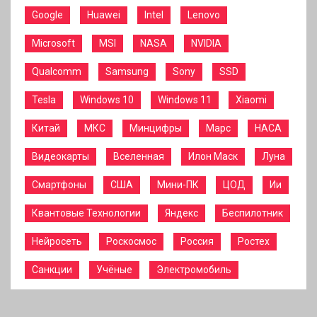
Google
Huawei
Intel
Lenovo
Microsoft
MSI
NASA
NVIDIA
Qualcomm
Samsung
Sony
SSD
Tesla
Windows 10
Windows 11
Xiaomi
Китай
МКС
Минцифры
Марс
НАСА
Видеокарты
Вселенная
Илон Маск
Луна
Смартфоны
США
Мини-ПК
ЦОД
Ии
Квантовые Технологии
Яндекс
Беспилотник
Нейросеть
Роскосмос
Россия
Ростех
Санкции
Учёные
Электромобиль