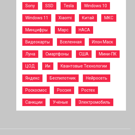
Sony
SSD
Tesla
Windows 10
Windows 11
Xiaomi
Китай
МКС
Минцифры
Марс
НАСА
Видеокарты
Вселенная
Илон Маск
Луна
Смартфоны
США
Мини-ПК
ЦОД
Ии
Квантовые Технологии
Яндекс
Беспилотник
Нейросеть
Роскосмос
Россия
Ростех
Санкции
Учёные
Электромобиль