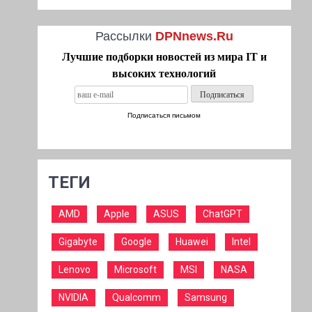
Рассылки
DPNnews.Ru
Лучшие подборки новостей из мира IT и
высоких технологий
Подписаться письмом
ТЕГИ
AMD
Apple
ASUS
ChatGPT
Gigabyte
Google
Huawei
Intel
Lenovo
Microsoft
MSI
NASA
NVIDIA
Qualcomm
Samsung