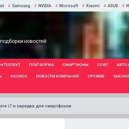
tel
Samsung
NVIDIA
Microsoft
Xiaomi
ASUS
И
 подборки новостей
ИНТЕЛЛЕКТ
ПЛАТФОРМА
СМАРТФОНЫ
СОФТ
АВТО 
Ы
КОСМОС
НОВОСТИ КОМПАНИЙ
ОРУЖИЕ
ЗАКОНО
ore i7 и зарядка для смартфонов