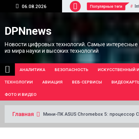
Перейти
In
06.08.2026
Популярные теги
к
содержанию
DPNnews
Новости цифровых технологий. Самые интересные
из мира науки и высоких технологий
АНАЛИТИКА
БЕЗОПАСНОСТЬ
ИСКУССТВЕННЫЙ 
ТЕХНОЛОГИИ
АВИАЦИЯ
ВЕБ-СЕРВИСЫ
ВИДЕОКАРТ
ФОТО И ВИДЕО
Главная
Мини-ПК ASUS Chromebox 5: процессор C