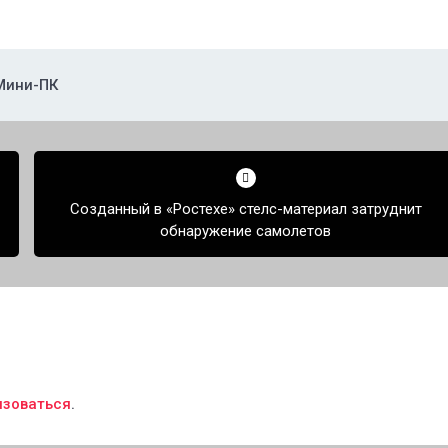
Мини-ПК
Созданный в «Ростехе» стелс-материал затруднит
обнаружение самолетов
изоваться
.