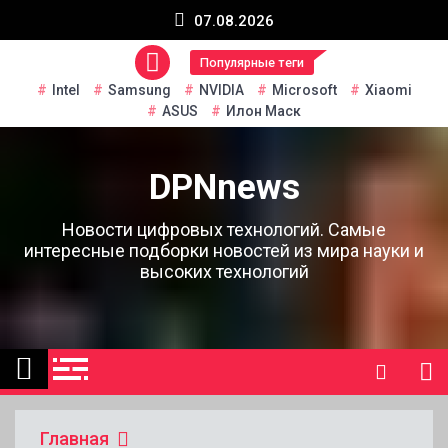
Перейти
07.08.2026
к
содержанию
Популярные теги
Intel
Samsung
NVIDIA
Microsoft
Xiaomi
ASUS
Илон Маск
DPNnews
Новости цифровых технологий. Самые
интересные подборки новостей из мира науки и
высоких технологий
Главная