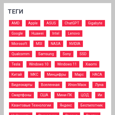
ТЕГИ
AMD
Apple
ASUS
ChatGPT
Gigabyte
Google
Huawei
Intel
Lenovo
Microsoft
MSI
NASA
NVIDIA
Qualcomm
Samsung
Sony
SSD
Tesla
Windows 10
Windows 11
Xiaomi
Китай
МКС
Минцифры
Марс
НАСА
Видеокарты
Вселенная
Илон Маск
Луна
Смартфоны
США
Мини-ПК
ЦОД
Ии
Квантовые Технологии
Яндекс
Беспилотник