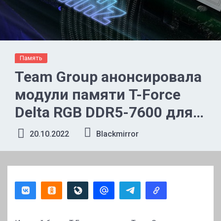
Память
Team Group анонсировала
модули памяти T-Force
Delta RGB DDR5-7600 для
процессоров Intel Raptor
20.10.2022
Blackmirror
Lake