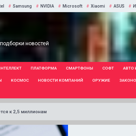
tel
Samsung
NVIDIA
Microsoft
Xiaomi
ASUS
И
 подборки новостей
ИНТЕЛЛЕКТ
ПЛАТФОРМА
СМАРТФОНЫ
СОФТ
АВТО 
Ы
КОСМОС
НОВОСТИ КОМПАНИЙ
ОРУЖИЕ
ЗАКОНО
тся к 2,5 миллионам