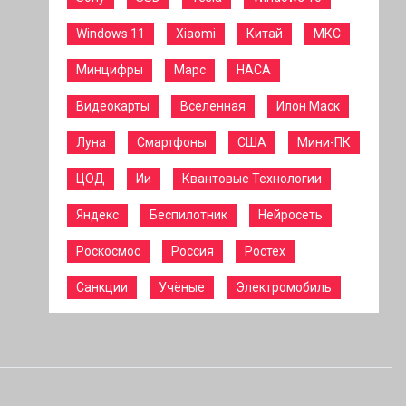
Windows 11
Xiaomi
Китай
МКС
Минцифры
Марс
НАСА
Видеокарты
Вселенная
Илон Маск
Луна
Смартфоны
США
Мини-ПК
ЦОД
Ии
Квантовые Технологии
Яндекс
Беспилотник
Нейросеть
Роскосмос
Россия
Ростех
Санкции
Учёные
Электромобиль