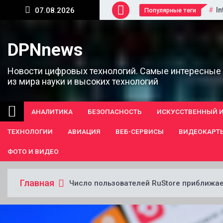
Перейти
In
07.08.2026
Популярные теги
к
содержанию
DPNnews
Новости цифровых технологий. Самые интересные
из мира науки и высоких технологий
АНАЛИТИКА
БЕЗОПАСНОСТЬ
ИСКУССТВЕННЫЙ 
ТЕХНОЛОГИИ
АВИАЦИЯ
ВЕБ-СЕРВИСЫ
ВИДЕОКАРТ
ФОТО И ВИДЕО
Главная
Число пользователей RuStore приближае