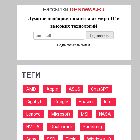
Рассылки
DPNnews.Ru
Лучшие подборки новостей из мира IT и
высоких технологий
Подписаться письмом
ТЕГИ
AMD
Apple
ASUS
ChatGPT
Gigabyte
Google
Huawei
Intel
Lenovo
Microsoft
MSI
NASA
NVIDIA
Qualcomm
Samsung
Sony
SSD
Tesla
Windows 10