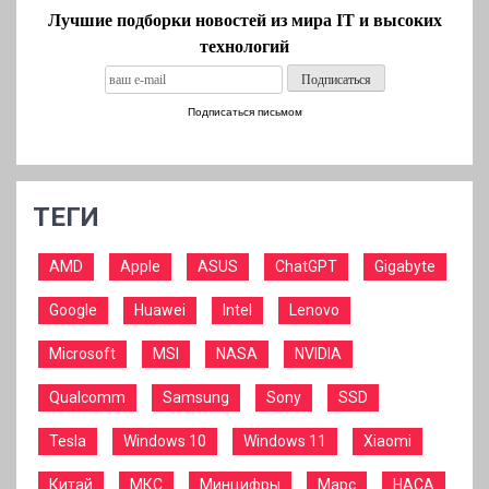
Лучшие подборки новостей из мира IT и высоких
технологий
Подписаться письмом
ТЕГИ
AMD
Apple
ASUS
ChatGPT
Gigabyte
Google
Huawei
Intel
Lenovo
Microsoft
MSI
NASA
NVIDIA
Qualcomm
Samsung
Sony
SSD
Tesla
Windows 10
Windows 11
Xiaomi
Китай
МКС
Минцифры
Марс
НАСА