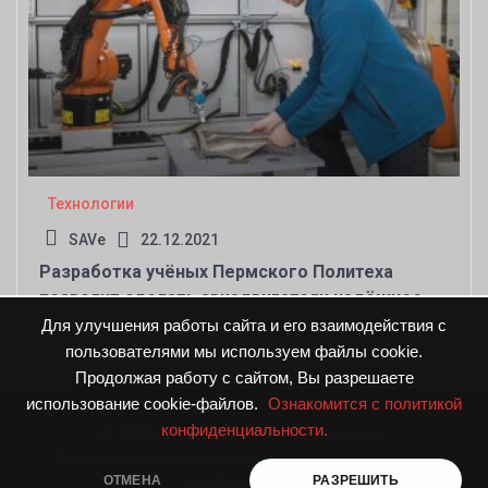
Технологии
SAVe
22.12.2021
Разработка учёных Пермского Политеха
позволит сделать авиадвигатели надёжнее
Для улучшения работы сайта и его взаимодействия с
пользователями мы используем файлы cookie.
Продолжая работу с сайтом, Вы разрешаете
использование cookie-файлов.
Ознакомится с политикой
конфиденциальности.
© DPNnews.ru. Все права защищены
|
Предложения и пожелания направляйте по адресу
info@dpnnews.ru
ОТМЕНА
РАЗРЕШИТЬ