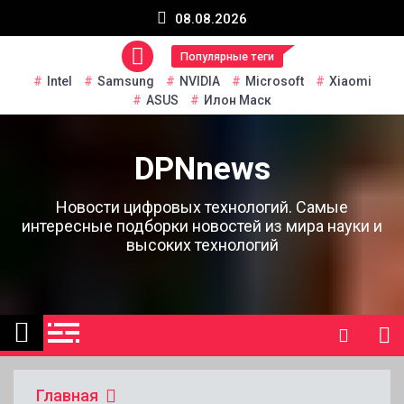
Перейти
08.08.2026
к
содержанию
Популярные теги
Intel
Samsung
NVIDIA
Microsoft
Xiaomi
ASUS
Илон Маск
DPNnews
Новости цифровых технологий. Самые
интересные подборки новостей из мира науки и
высоких технологий
Главная