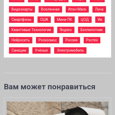
Видеокарты
Вселенная
Илон Маск
Луна
Смартфоны
США
Мини-ПК
ЦОД
Ии
Квантовые Технологии
Яндекс
Беспилотник
Нейросеть
Роскосмос
Россия
Ростех
Санкции
Учёные
Электромобиль
Вам может понравиться