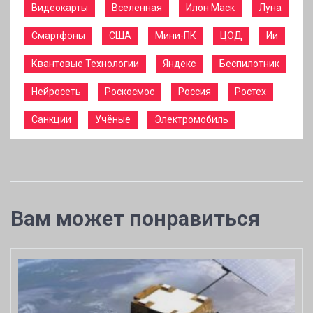
Видеокарты
Вселенная
Илон Маск
Луна
Смартфоны
США
Мини-ПК
ЦОД
Ии
Квантовые Технологии
Яндекс
Беспилотник
Нейросеть
Роскосмос
Россия
Ростех
Санкции
Учёные
Электромобиль
Вам может понравиться