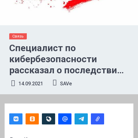
Связь
Специалист по
кибербезопасности
рассказал о последствиях
принятия закона об
14.09.2021
SAVe
автономном Рунете