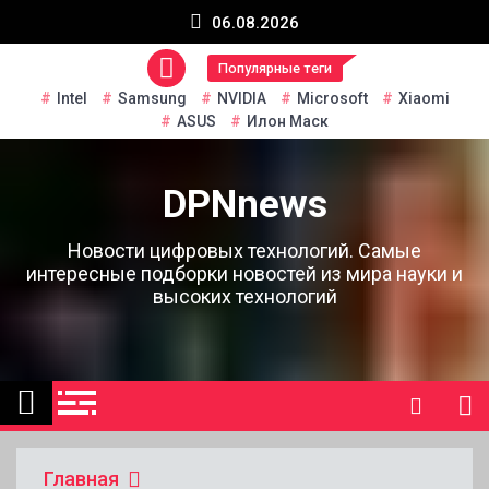
Перейти
06.08.2026
к
содержанию
Популярные теги
Intel
Samsung
NVIDIA
Microsoft
Xiaomi
ASUS
Илон Маск
DPNnews
Новости цифровых технологий. Самые
интересные подборки новостей из мира науки и
высоких технологий
Главная