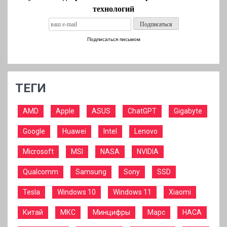
технологий
Подписаться письмом
ТЕГИ
AMD
Apple
ASUS
ChatGPT
Gigabyte
Google
Huawei
Intel
Lenovo
Microsoft
MSI
NASA
NVIDIA
Qualcomm
Samsung
Sony
SSD
Tesla
Windows 10
Windows 11
Xiaomi
Китай
МКС
Минцифры
Марс
НАСА