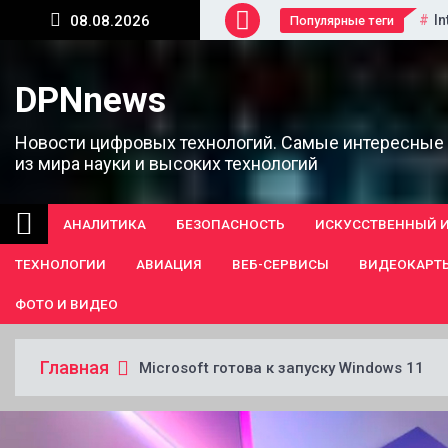
Перейти
In
08.08.2026
Популярные теги
к
содержанию
DPNnews
Новости цифровых технологий. Самые интересные
из мира науки и высоких технологий
АНАЛИТИКА
БЕЗОПАСНОСТЬ
ИСКУССТВЕННЫЙ 
ТЕХНОЛОГИИ
АВИАЦИЯ
ВЕБ-СЕРВИСЫ
ВИДЕОКАРТ
ФОТО И ВИДЕО
Главная
Microsoft готова к запуску Windows 11