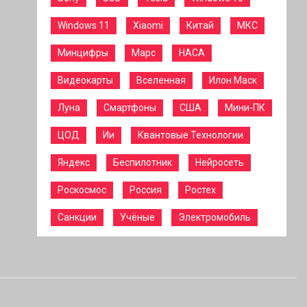
Windows 11
Xiaomi
Китай
МКС
Минцифры
Марс
НАСА
Видеокарты
Вселенная
Илон Маск
Луна
Смартфоны
США
Мини-ПК
ЦОД
Ии
Квантовые Технологии
Яндекс
Беспилотник
Нейросеть
Роскосмос
Россия
Ростех
Санкции
Учёные
Электромобиль