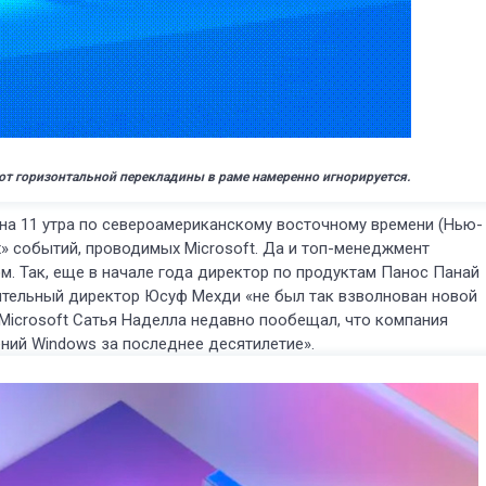
от горизонтальной перекладины в раме намеренно игнорируется.
на 11 утра по североамериканскому восточному времени (Нью-
х» событий, проводимых Microsoft. Да и топ-менеджмент
ом. Так, еще в начале года директор по продуктам Панос Панай
тельный директор Юсуф Мехди «не был так взволнован новой
 Microsoft Сатья Наделла недавно пообещал, что компания
ний Windows за последнее десятилетие».