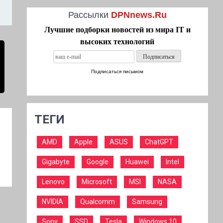
Рассылки
DPNnews.Ru
Лучшие подборки новостей из мира IT и
высоких технологий
Подписаться письмом
ТЕГИ
AMD
Apple
ASUS
ChatGPT
Gigabyte
Google
Huawei
Intel
Lenovo
Microsoft
MSI
NASA
NVIDIA
Qualcomm
Samsung
Sony
SSD
Tesla
Windows 10