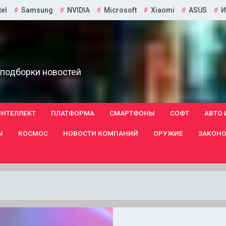
tel
Samsung
NVIDIA
Microsoft
Xiaomi
ASUS
И
 подборки новостей
ИНТЕЛЛЕКТ
ПЛАТФОРМА
СМАРТФОНЫ
СОФТ
АВТО 
Ы
КОСМОС
НОВОСТИ КОМПАНИЙ
ОРУЖИЕ
ЗАКОНО