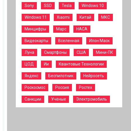
Sony
SSD
Tesla
Windows 10
Windows 11
Xiaomi
Китай
МКС
Минцифры
Марс
НАСА
Видеокарты
Вселенная
Илон Маск
Луна
Смартфоны
США
Мини-ПК
ЦОД
Ии
Квантовые Технологии
Яндекс
Беспилотник
Нейросеть
Роскосмос
Россия
Ростех
Санкции
Учёные
Электромобиль