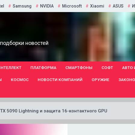
tel
Samsung
NVIDIA
Microsoft
Xiaomi
ASUS
И
 подборки новостей
ИНТЕЛЛЕКТ
ПЛАТФОРМА
СМАРТФОНЫ
СОФТ
АВТО 
Ы
КОСМОС
НОВОСТИ КОМПАНИЙ
ОРУЖИЕ
ЗАКОНО
 RTX 5090 Lightning и защита 16-контактного GPU