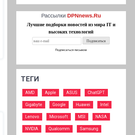
Рассылки
DPNnews.Ru
Лучшие подборки новостей из мира IT и
высоких технологий
Подписаться письмом
ТЕГИ
AMD
Apple
ASUS
ChatGPT
Gigabyte
Google
Huawei
Intel
Lenovo
Microsoft
MSI
NASA
NVIDIA
Qualcomm
Samsung