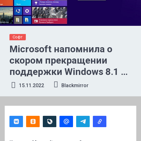
Софт
Microsoft напомнила о
скором прекращении
поддержки Windows 8.1 и
посоветовала купить
15.11.2022
Blackmirror
новые компьютеры