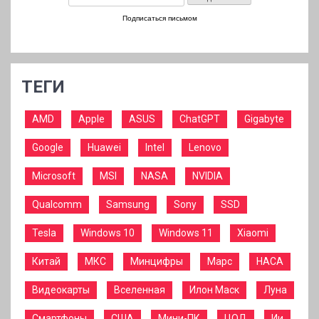
Подписаться письмом
ТЕГИ
AMD
Apple
ASUS
ChatGPT
Gigabyte
Google
Huawei
Intel
Lenovo
Microsoft
MSI
NASA
NVIDIA
Qualcomm
Samsung
Sony
SSD
Tesla
Windows 10
Windows 11
Xiaomi
Китай
МКС
Минцифры
Марс
НАСА
Видеокарты
Вселенная
Илон Маск
Луна
Смартфоны
США
Мини-ПК
ЦОД
Ии