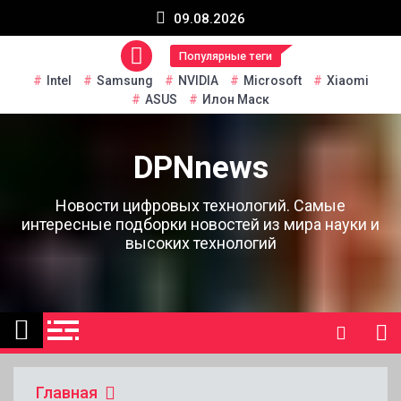
Перейти
09.08.2026
к
содержанию
Популярные теги
Intel
Samsung
NVIDIA
Microsoft
Xiaomi
ASUS
Илон Маск
DPNnews
Новости цифровых технологий. Самые
интересные подборки новостей из мира науки и
высоких технологий
Главная