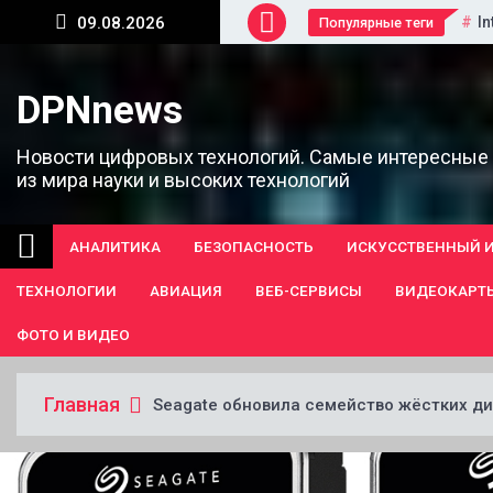
Перейти
In
09.08.2026
Популярные теги
к
содержанию
DPNnews
Новости цифровых технологий. Самые интересные
из мира науки и высоких технологий
АНАЛИТИКА
БЕЗОПАСНОСТЬ
ИСКУССТВЕННЫЙ 
ТЕХНОЛОГИИ
АВИАЦИЯ
ВЕБ-СЕРВИСЫ
ВИДЕОКАРТ
ФОТО И ВИДЕО
Главная
Seagate обновила семейство жёстких ди