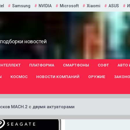
tel
Samsung
NVIDIA
Microsoft
Xiaomi
ASUS
И
 подборки новостей
ИНТЕЛЛЕКТ
ПЛАТФОРМА
СМАРТФОНЫ
СОФТ
АВТО 
Ы
КОСМОС
НОВОСТИ КОМПАНИЙ
ОРУЖИЕ
ЗАКОНО
сков MACH.2 с двумя актуаторами