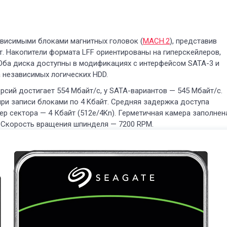
висимыми блоками магнитных головок (
MACH.2
), представив
йт. Накопители формата LFF ориентированы на гиперскейлеров,
ба диска доступны в модификациях с интерфейсом SATA-3 и
а независимых логических HDD.
сий достигает 554 Мбайт/с, у SATA-вариантов — 545 Мбайт/с.
 при записи блоками по 4 Kбайт. Средняя задержка доступа
ер сектора — 4 Кбайт (512e/4Kn). Герметичная камера заполнен
. Скорость вращения шпинделя — 7200 RPM.