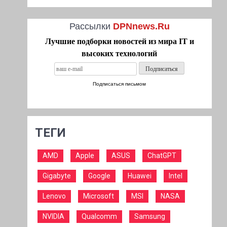
Рассылки
DPNnews.Ru
Лучшие подборки новостей из мира IT и
высоких технологий
Подписаться письмом
ТЕГИ
AMD
Apple
ASUS
ChatGPT
Gigabyte
Google
Huawei
Intel
Lenovo
Microsoft
MSI
NASA
NVIDIA
Qualcomm
Samsung