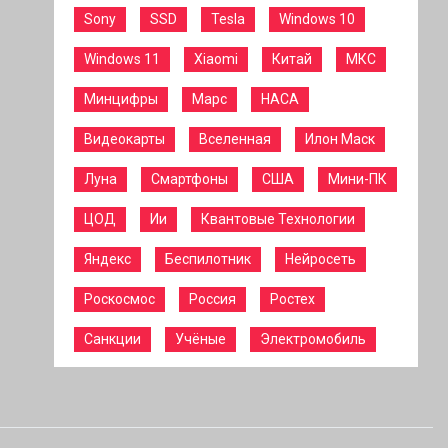
Sony
SSD
Tesla
Windows 10
Windows 11
Xiaomi
Китай
МКС
Минцифры
Марс
НАСА
Видеокарты
Вселенная
Илон Маск
Луна
Смартфоны
США
Мини-ПК
ЦОД
Ии
Квантовые Технологии
Яндекс
Беспилотник
Нейросеть
Роскосмос
Россия
Ростех
Санкции
Учёные
Электромобиль