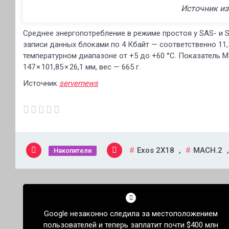
Источник из
Среднее энергопотребление в режиме простоя у SAS- и SA
записи данных блоками по 4 Кбайт — соответственно 11,5/
температурном диапазоне от +5 до +60 °С. Показатель M
147 × 101,85 × 26,1 мм, вес — 665 г.
Источник
servernews
Exos 2X18
,
MACH.2
Накопители
Навигация
по
Google незаконно следила за местоположением
записям
пользователей и теперь заплатит почти $400 млн