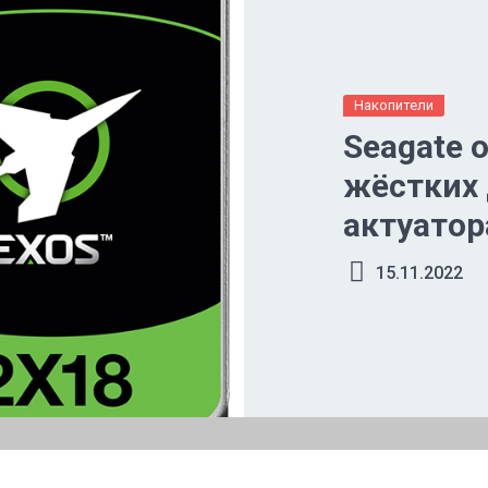
Накопители
Seagate 
жёстких 
актуато
15.11.2022