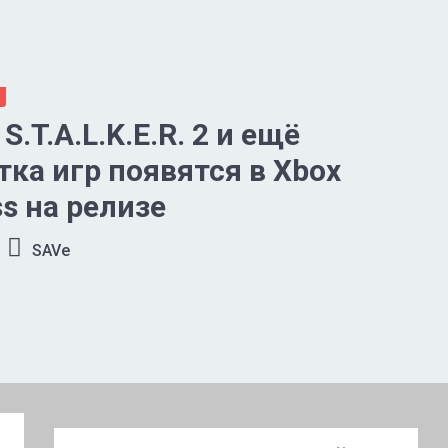
S.T.A.L.K.E.R. 2 и ещё
тка игр появятся в Xbox
s на релизе
SAVe