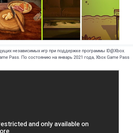
дущих независимых игр при поддержке программы ID@Xbox.
ame Pass. По состоянию на январь 2021 года, Xbox Game Pass