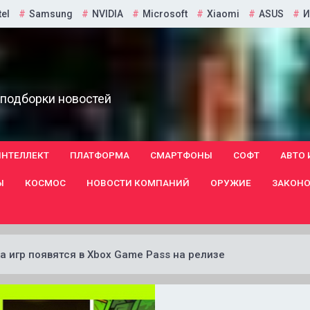
tel
Samsung
NVIDIA
Microsoft
Xiaomi
ASUS
И
 подборки новостей
ИНТЕЛЛЕКТ
ПЛАТФОРМА
СМАРТФОНЫ
СОФТ
АВТО 
Ы
КОСМОС
НОВОСТИ КОМПАНИЙ
ОРУЖИЕ
ЗАКОНО
тка игр появятся в Xbox Game Pass на релизе