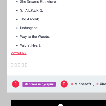
She Dreams Elsewhere;
S.T.A.L.K.E.R. 2;
The Ascent;
Undungeon;
Way to the Woods;
Wild at Heart.
Источник
Microsoft
,
Xbo
Игровая индустрия
Навигация