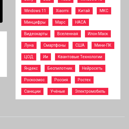
Windows 11
Xiaomi
Китай
МКС
Минцифры
Марс
НАСА
Видеокарты
Вселенная
Илон Маск
Луна
Смартфоны
США
Мини-ПК
ЦОД
Ии
Квантовые Технологии
Яндекс
Беспилотник
Нейросеть
Роскосмос
Россия
Ростех
Санкции
Учёные
Электромобиль