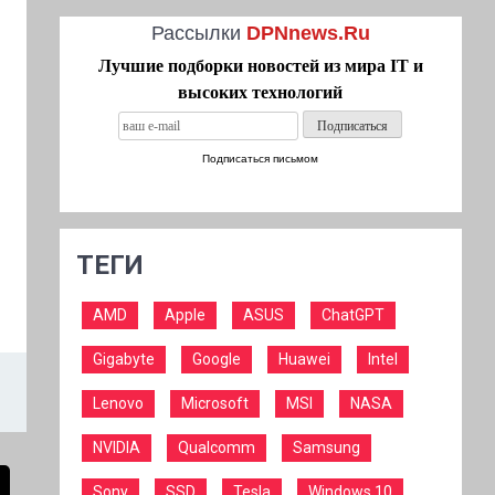
Рассылки
DPNnews.Ru
Лучшие подборки новостей из мира IT и
высоких технологий
Подписаться письмом
ТЕГИ
AMD
Apple
ASUS
ChatGPT
Gigabyte
Google
Huawei
Intel
Lenovo
Microsoft
MSI
NASA
NVIDIA
Qualcomm
Samsung
Sony
SSD
Tesla
Windows 10