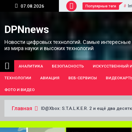
Перейти
In
07.08.2026
Популярные теги
к
содержанию
DPNnews
Новости цифровых технологий. Самые интересные
из мира науки и высоких технологий
АНАЛИТИКА
БЕЗОПАСНОСТЬ
ИСКУССТВЕННЫЙ 
ТЕХНОЛОГИИ
АВИАЦИЯ
ВЕБ-СЕРВИСЫ
ВИДЕОКАРТ
ФОТО И ВИДЕО
Главная
ID@Xbox: S.T.A.L.K.E.R. 2 и ещё два деся