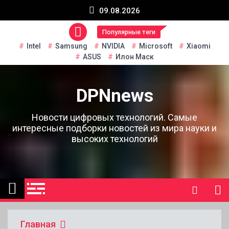
Перейти
09.08.2026
к
содержанию
Популярные теги
Intel
Samsung
NVIDIA
Microsoft
Xiaomi
ASUS
Илон Маск
DPNnews
Новости цифровых технологий. Самые
интересные подборки новостей из мира науки и
высоких технологий
Главная