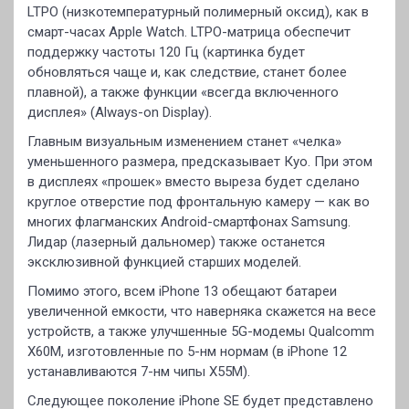
LTPO (низкотемпературный полимерный оксид), как в
смарт-часах Apple Watch. LTPO-матрица обеспечит
поддержку частоты 120 Гц (картинка будет
обновляться чаще и, как следствие, станет более
плавной), а также функции «всегда включенного
дисплея» (Always-on Display).
Главным визуальным изменением станет «челка»
уменьшенного размера, предсказывает Куо. При этом
в дисплеях «прошек» вместо выреза будет сделано
круглое отверстие под фронтальную камеру — как во
многих флагманских Android-смартфонах Samsung.
Лидар (лазерный дальномер) также останется
эксклюзивной функцией старших моделей.
Помимо этого, всем iPhone 13 обещают батареи
увеличенной емкости, что наверняка скажется на весе
устройств, а также улучшенные 5G-модемы Qualcomm
X60M, изготовленные по 5-нм нормам (в iPhone 12
устанавливаются 7-нм чипы X55M).
Следующее поколение iPhone SE будет представлено