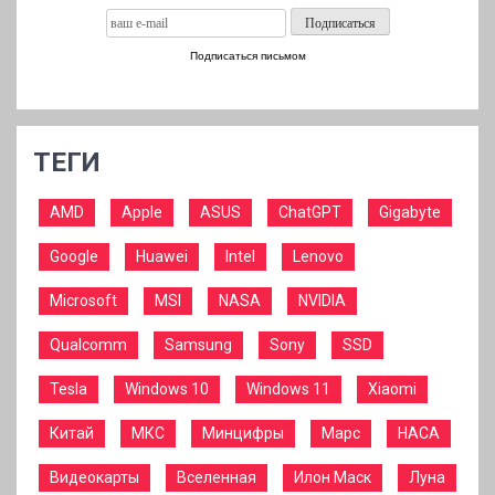
Подписаться письмом
ТЕГИ
AMD
Apple
ASUS
ChatGPT
Gigabyte
Google
Huawei
Intel
Lenovo
Microsoft
MSI
NASA
NVIDIA
Qualcomm
Samsung
Sony
SSD
Tesla
Windows 10
Windows 11
Xiaomi
Китай
МКС
Минцифры
Марс
НАСА
Видеокарты
Вселенная
Илон Маск
Луна