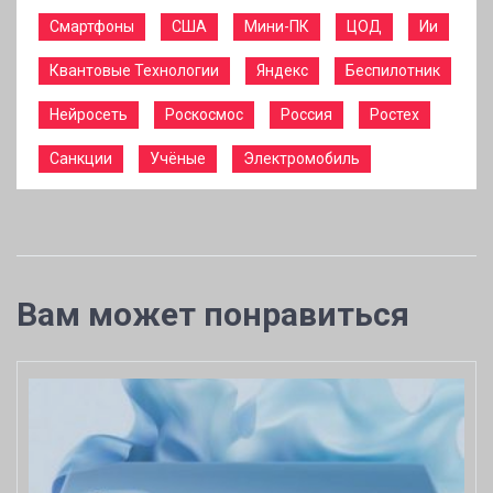
Смартфоны
США
Мини-ПК
ЦОД
Ии
Квантовые Технологии
Яндекс
Беспилотник
Нейросеть
Роскосмос
Россия
Ростех
Санкции
Учёные
Электромобиль
Вам может понравиться