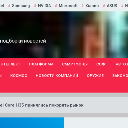
tel
Samsung
NVIDIA
Microsoft
Xiaomi
ASUS
И
 подборки новостей
ИНТЕЛЛЕКТ
ПЛАТФОРМА
СМАРТФОНЫ
СОФТ
АВТО 
Ы
КОСМОС
НОВОСТИ КОМПАНИЙ
ОРУЖИЕ
ЗАКОНО
el Core H35 принялись покорять рынок