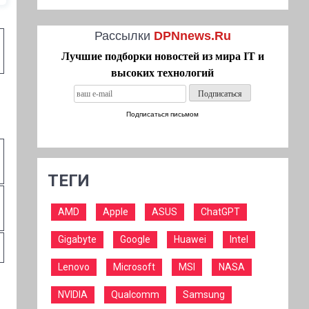
Рассылки
DPNnews.Ru
Лучшие подборки новостей из мира IT и
высоких технологий
Подписаться письмом
ТЕГИ
AMD
Apple
ASUS
ChatGPT
Gigabyte
Google
Huawei
Intel
Lenovo
Microsoft
MSI
NASA
NVIDIA
Qualcomm
Samsung