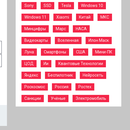
Sony
SSD
Tesla
Windows 10
Windows 11
Xiaomi
Китай
МКС
Минцифры
Марс
НАСА
Видеокарты
Вселенная
Илон Маск
Луна
Смартфоны
США
Мини-ПК
ЦОД
Ии
Квантовые Технологии
Яндекс
Беспилотник
Нейросеть
Роскосмос
Россия
Ростех
Санкции
Учёные
Электромобиль