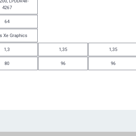
200, LPDDR4x-
4267
64
ris Xe Graphics
1,3
1,35
1,35
80
96
96