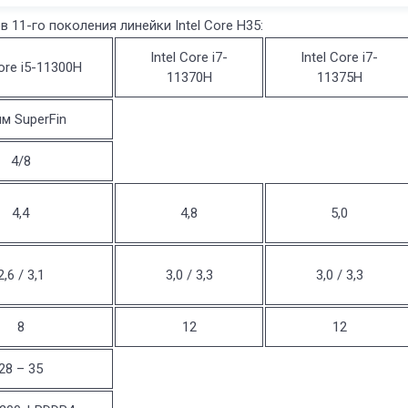
11-го поколения линейки Intel Core H35:
Intel Core i7-
Intel Core i7-
Core i5-11300H
11370H
11375H
нм SuperFin
4/8
4,4
4,8
5,0
2,6 / 3,1
3,0 / 3,3
3,0 / 3,3
8
12
12
28 – 35