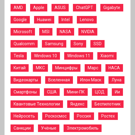
AMD
Apple
ASUS
ChatGPT
Gigabyte
Google
Huawei
Intel
Lenovo
Microsoft
MSI
NASA
NVIDIA
Qualcomm
Samsung
Sony
SSD
Tesla
Windows 10
Windows 11
Xiaomi
Китай
МКС
Минцифры
Марс
НАСА
Видеокарты
Вселенная
Илон Маск
Луна
Смартфоны
США
Мини-ПК
ЦОД
Ии
Квантовые Технологии
Яндекс
Беспилотник
Нейросеть
Роскосмос
Россия
Ростех
Санкции
Учёные
Электромобиль