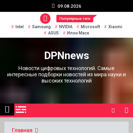
Перейти
09.08.2026
к
содержанию
Популярные теги
Intel
Samsung
NVIDIA
Microsoft
Xiaomi
ASUS
Илон Маск
DPNnews
Новости цифровых технологий. Самые
интересные подборки новостей из мира науки и
высоких технологий
Главная