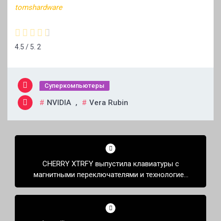
tomshardware
4.5
/ 5.
2
Суперкомпьютеры
NVIDIA
,
Vera Rubin
Навигация
по
CHERRY XTRFY выпустила клавиатуры с
записям
магнитными переключателями и технологией
TMR