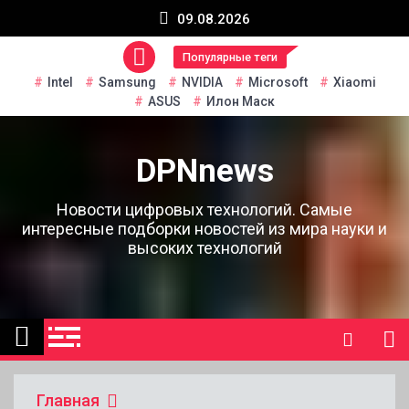
Перейти
09.08.2026
к
содержанию
Популярные теги
Intel
Samsung
NVIDIA
Microsoft
Xiaomi
ASUS
Илон Маск
DPNnews
Новости цифровых технологий. Самые
интересные подборки новостей из мира науки и
высоких технологий
Главная