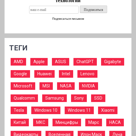
технологий
Подписаться письмом
ТЕГИ
AMD
Apple
ASUS
ChatGPT
Gigabyte
Google
Huawei
Intel
Lenovo
Microsoft
MSI
NASA
NVIDIA
Qualcomm
Samsung
Sony
SSD
Tesla
Windows 10
Windows 11
Xiaomi
Китай
МКС
Минцифры
Марс
НАСА
Видеокарты
Вселенная
Илон Маск
Луна