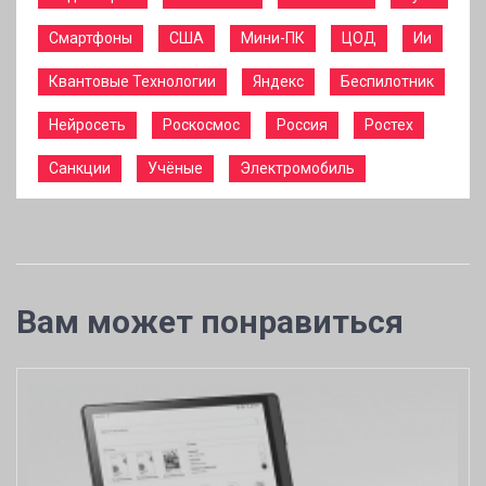
Смартфоны
США
Мини-ПК
ЦОД
Ии
Квантовые Технологии
Яндекс
Беспилотник
Нейросеть
Роскосмос
Россия
Ростех
Санкции
Учёные
Электромобиль
Вам может понравиться