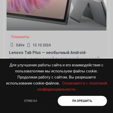
Планшеты
SAVe
15.10.2024
Lenovo Tab Plus — необычный Android-
планшет с встроенной подставкой и мощной
аудиосистемой JBL
Для улучшения работы сайта и его взаимодействия с
пользователями мы используем файлы cookie.
Продолжая работу с сайтом, Вы разрешаете
использование cookie-файлов.
Ознакомится с политикой
конфиденциальности.
© DPNnews.ru. Все права защищены
|
Предложения и пожелания направляйте по адресу
info@dpnnews.ru
ОТМЕНА
РАЗРЕШИТЬ