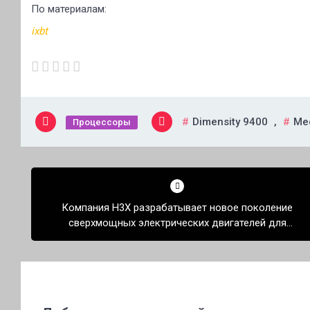
По материалам:
ixbt
Dimensity 9400
,
Me
Процессоры
Навигация
по
Компания H3X разрабатывает новое поколение
записям
сверхмощных электрических двигателей для
промышленности