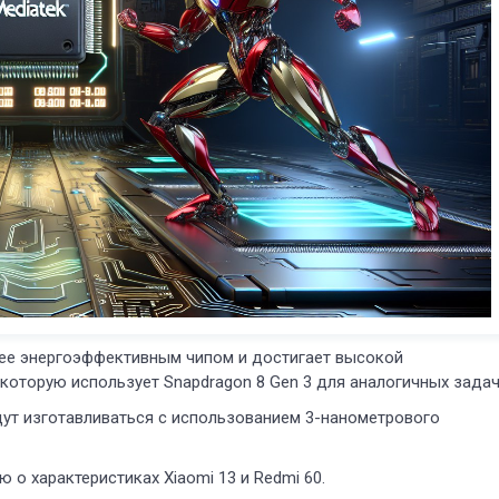
олее энергоэффективным чипом и достигает высокой
 которую использует Snapdragon 8 Gen 3 для аналогичных задач
будут изготавливаться с использованием 3-нанометрового
ю о характеристиках Xiaomi 13 и Redmi 60.