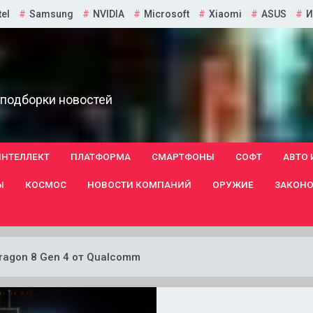
tel
Samsung
NVIDIA
Microsoft
Xiaomi
ASUS
И
 подборки новостей
ИНТЕЛЛЕКТ
ПЛАТФОРМА
СМАРТФОНЫ
СОФТ
АВТО 
Ы
КОСМОС
НОВОСТИ КОМПАНИЙ
ОРУЖИЕ
ЗАКОНО
ragon 8 Gen 4 от Qualcomm