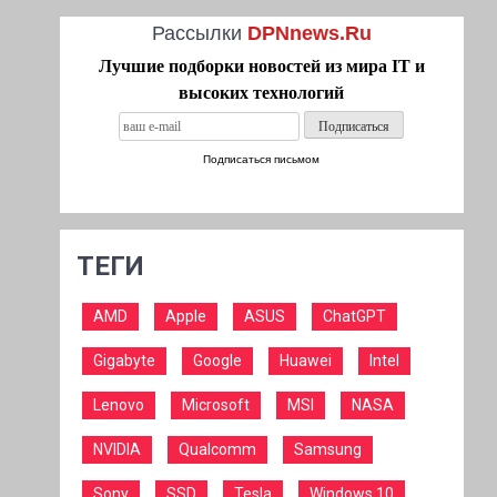
Рассылки
DPNnews.Ru
Лучшие подборки новостей из мира IT и
высоких технологий
Подписаться письмом
ТЕГИ
AMD
Apple
ASUS
ChatGPT
Gigabyte
Google
Huawei
Intel
Lenovo
Microsoft
MSI
NASA
NVIDIA
Qualcomm
Samsung
Sony
SSD
Tesla
Windows 10