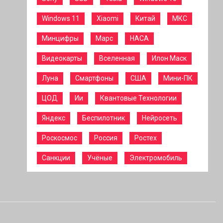
Windows 11
Xiaomi
Китай
МКС
Минцифры
Марс
НАСА
Видеокарты
Вселенная
Илон Маск
Луна
Смартфоны
США
Мини-ПК
ЦОД
Ии
Квантовые Технологии
Яндекс
Беспилотник
Нейросеть
Роскосмос
Россия
Ростех
Санкции
Учёные
Электромобиль