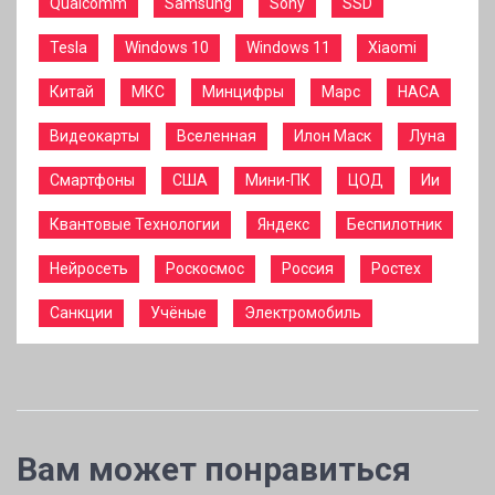
Qualcomm
Samsung
Sony
SSD
Tesla
Windows 10
Windows 11
Xiaomi
Китай
МКС
Минцифры
Марс
НАСА
Видеокарты
Вселенная
Илон Маск
Луна
Смартфоны
США
Мини-ПК
ЦОД
Ии
Квантовые Технологии
Яндекс
Беспилотник
Нейросеть
Роскосмос
Россия
Ростех
Санкции
Учёные
Электромобиль
Вам может понравиться