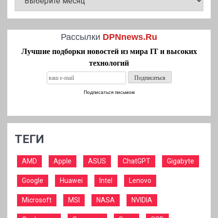
Рассылки
DPNnews.Ru
Лучшие подборки новостей из мира IT и высоких
технологий
Подписаться письмом
ТЕГИ
AMD
Apple
ASUS
ChatGPT
Gigabyte
Google
Huawei
Intel
Lenovo
Microsoft
MSI
NASA
NVIDIA