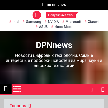
Перейти
08.08.2026
к
содержанию
Популярные теги
Intel
Samsung
NVIDIA
Microsoft
Xiaomi
ASUS
Илон Маск
DPNnews
Новости цифровых технологий. Самые
интересные подборки новостей из мира науки и
высоких технологий
Главная