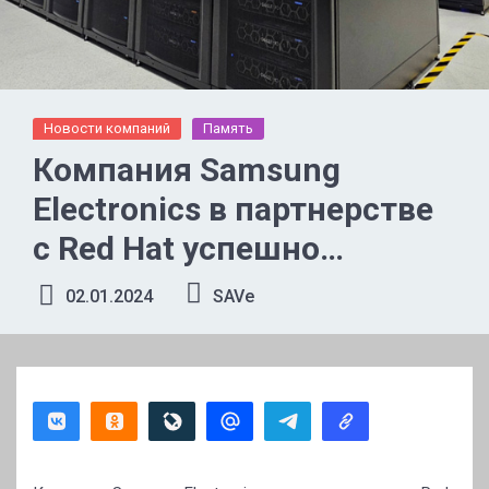
Новости компаний
Память
Компания Samsung
Electronics в партнерстве
с Red Hat успешно
проверила работу
02.01.2024
SAVe
Compute Express Link (CXL)