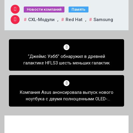
Новости компаний
Память
CXL-Модули
,
Red Hat
,
Samsung
Навигация
по
“Джеймс Уэбб” обнаружил в древней
записям
галактике HFLS3 шесть меньших галактик
Компания Asus анонсировала выпуск нового
ноутбука с двумя полноценными OLED-
экранами