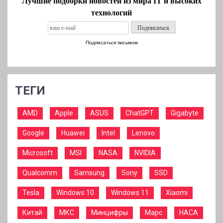
Лучшие подборки новостей из мира IT и высоких
технологий
Подписаться письмом
ТЕГИ
AMD
Apple
ASUS
ChatGPT
Gigabyte
Google
Huawei
Intel
Lenovo
Microsoft
MSI
NASA
NVIDIA
Qualcomm
Samsung
Sony
SSD
Tesla
Windows 10
Windows 11
Xiaomi
Китай
МКС
Минцифры
Марс
НАСА