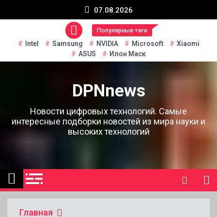
Перейти
07.08.2026
к
содержанию
Популярные теги
Intel
Samsung
NVIDIA
Microsoft
Xiaomi
ASUS
Илон Маск
DPNnews
Новости цифровых технологий. Самые
интересные подборки новостей из мира науки и
высоких технологий
Главная