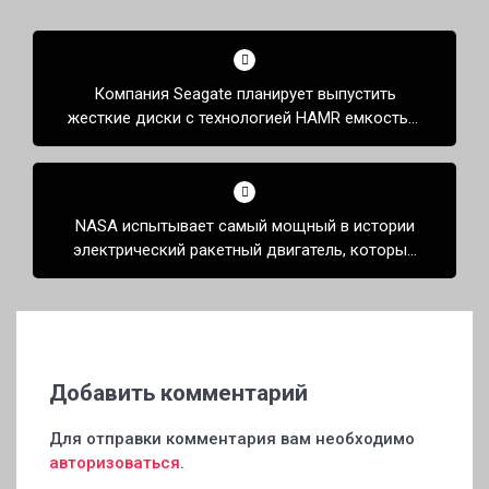
Навигация
по
Компания Seagate планирует выпустить
записям
жесткие диски с технологией HAMR емкостью
от 40 ТБ в 2025 году
NASA испытывает самый мощный в истории
электрический ракетный двигатель, который
будет использоваться на лунной орбитальной
станции.
Добавить комментарий
Для отправки комментария вам необходимо
авторизоваться
.