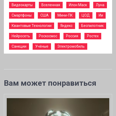
Видеокарты
Вселенная
Илон Маск
Луна
Смартфоны
США
Мини-ПК
ЦОД
Ии
Квантовые Технологии
Яндекс
Беспилотник
Нейросеть
Роскосмос
Россия
Ростех
Санкции
Учёные
Электромобиль
Вам может понравиться