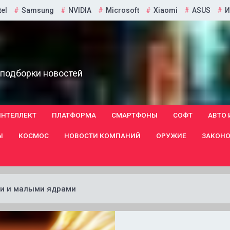
tel
Samsung
NVIDIA
Microsoft
Xiaomi
ASUS
И
 подборки новостей
ИНТЕЛЛЕКТ
ПЛАТФОРМА
СМАРТФОНЫ
СОФТ
АВТО 
Ы
КОСМОС
НОВОСТИ КОМПАНИЙ
ОРУЖИЕ
ЗАКОНО
ми и малыми ядрами