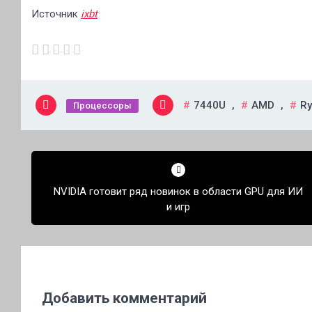
Источник
ixbt
7440U
,
AMD
,
Ry
Процессоры
Навигация
по
NVIDIA готовит ряд новинок в области GPU для ИИ
записям
и игр
Добавить комментарий