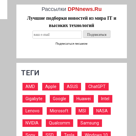
Рассылки
DPNnews.Ru
Лучшие подборки новостей из мира IT и
высоких технологий
Подписаться письмом
ТЕГИ
AMD
Apple
ASUS
ChatGPT
Gigabyte
Google
Huawei
Intel
Lenovo
Microsoft
MSI
NASA
NVIDIA
Qualcomm
Samsung
Sony
SSD
Tesla
Windows 10