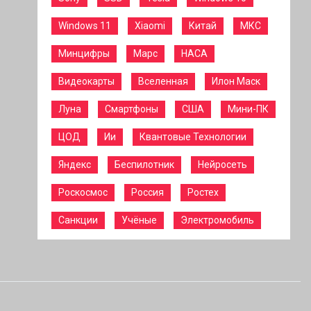
Windows 11
Xiaomi
Китай
МКС
Минцифры
Марс
НАСА
Видеокарты
Вселенная
Илон Маск
Луна
Смартфоны
США
Мини-ПК
ЦОД
Ии
Квантовые Технологии
Яндекс
Беспилотник
Нейросеть
Роскосмос
Россия
Ростех
Санкции
Учёные
Электромобиль