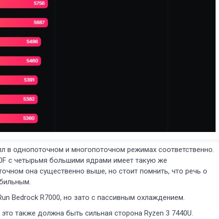
алл в однопоточном и многопоточном режимах соответственно.
100F с четырьмя большими ядрами имеет такую же
очном она существенно выше, но стоит помнить, что речь о
мобильным.
Run Bedrock R7000, но зато с пассивным охлаждением.
 это также должна быть сильная сторона Ryzen 3 7440U.