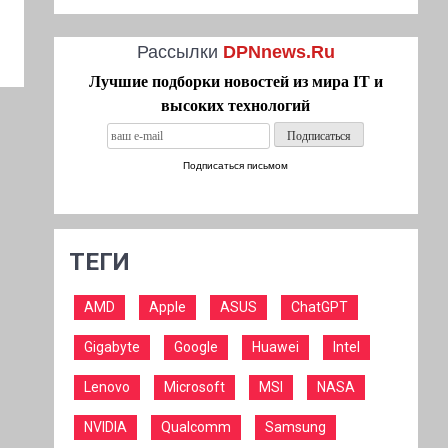
Рассылки
DPNnews.Ru
Лучшие подборки новостей из мира IT и
высоких технологий
Подписаться письмом
ТЕГИ
AMD
Apple
ASUS
ChatGPT
Gigabyte
Google
Huawei
Intel
Lenovo
Microsoft
MSI
NASA
NVIDIA
Qualcomm
Samsung