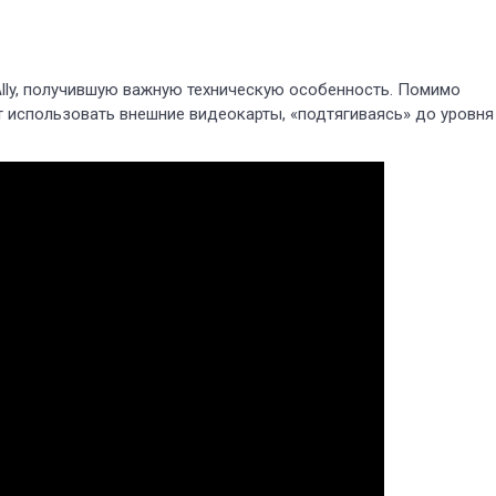
lly, получившую важную техническую особенность. Помимо
 использовать внешние видеокарты, «подтягиваясь» до уровня