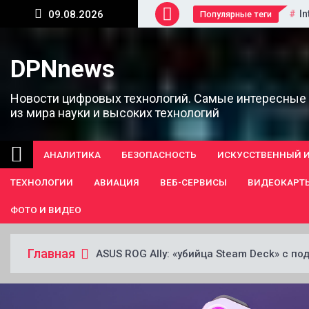
Перейти
In
09.08.2026
Популярные теги
к
содержанию
DPNnews
Новости цифровых технологий. Самые интересные
из мира науки и высоких технологий
АНАЛИТИКА
БЕЗОПАСНОСТЬ
ИСКУССТВЕННЫЙ 
ТЕХНОЛОГИИ
АВИАЦИЯ
ВЕБ-СЕРВИСЫ
ВИДЕОКАРТ
ФОТО И ВИДЕО
Главная
ASUS ROG Ally: «убийца Steam Deck» с п