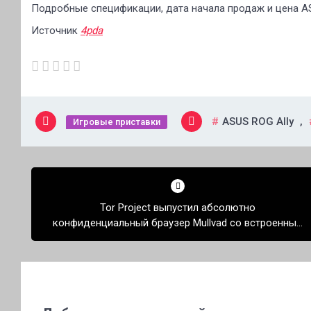
Подробные спецификации, дата начала продаж и цена AS
Источник
4pda
ASUS ROG Ally
,
Игровые приставки
Навигация
по
Tor Project выпустил абсолютно
записям
конфиденциальный браузер Mullvad со встроенным
Tor и VPN