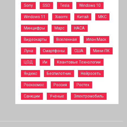
Sony
SSD
Tesla
Windows 10
Windows 11
Xiaomi
Китай
МКС
Минцифры
Марс
НАСА
Видеокарты
Вселенная
Илон Маск
Луна
Смартфоны
США
Мини-ПК
ЦОД
Ии
Квантовые Технологии
Яндекс
Беспилотник
Нейросеть
Роскосмос
Россия
Ростех
Санкции
Учёные
Электромобиль