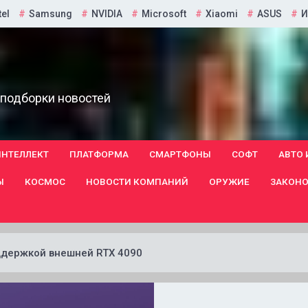
tel
Samsung
NVIDIA
Microsoft
Xiaomi
ASUS
И
 подборки новостей
ИНТЕЛЛЕКТ
ПЛАТФОРМА
СМАРТФОНЫ
СОФТ
АВТО 
Ы
КОСМОС
НОВОСТИ КОМПАНИЙ
ОРУЖИЕ
ЗАКОНО
оддержкой внешней RTX 4090