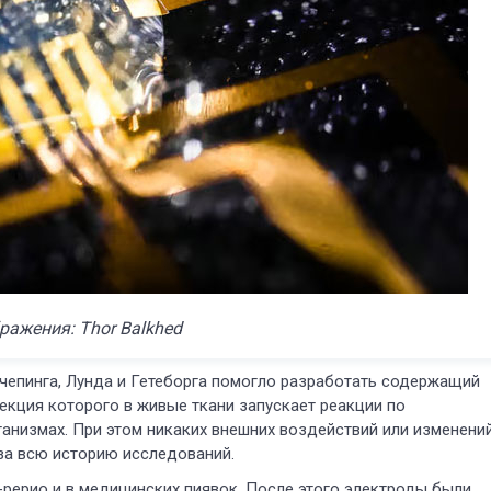
ражения: Thor Balkhed
чепинга, Лунда и Гетеборга помогло разработать содержащий
екция которого в живые ткани запускает реакции по
низмах. При этом никаких внешних воздействий или изменени
 за всю историю исследований.
-рерио и в медицинских пиявок. После этого электроды были