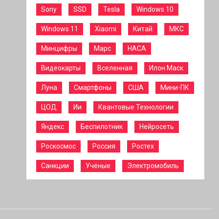
Sony
SSD
Tesla
Windows 10
Windows 11
Xiaomi
Китай
МКС
Минцифры
Марс
НАСА
Видеокарты
Вселенная
Илон Маск
Луна
Смартфоны
США
Мини-ПК
ЦОД
Ии
Квантовые Технологии
Яндекс
Беспилотник
Нейросеть
Роскосмос
Россия
Ростех
Санкции
Учёные
Электромобиль