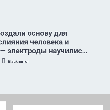
оздали основу для
слияния человека и
— электроды научились
ать прямо в организме
Blackmirror