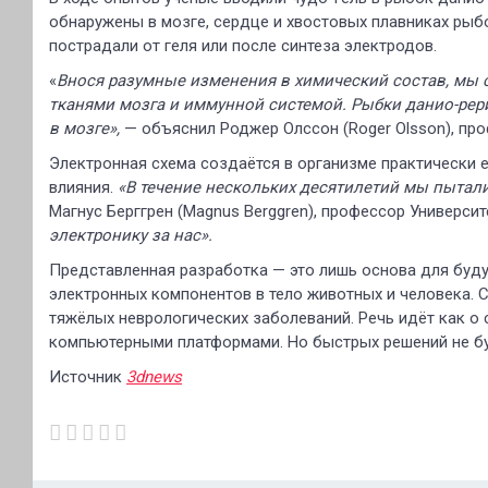
обнаружены в мозге, сердце и хвостовых плавниках рыбок
пострадали от геля или после синтеза электродов.
«
Внося разумные изменения в химический состав, мы 
тканями мозга и иммунной системой. Рыбки данио-рер
в мозге»,
— объяснил Роджер Олссон (Roger Olsson), пр
Электронная схема создаётся в организме практически 
влияния.
«В течение нескольких десятилетий мы пытал
Магнус Берггрен (Magnus Berggren), профессор Универси
электронику за нас».
Представленная разработка — это лишь основа для буд
электронных компонентов в тело животных и человека. 
тяжёлых неврологических заболеваний. Речь идёт как о 
компьютерными платформами. Но быстрых решений не бу
Источник
3dnews