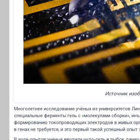
Источник изоб
Многолетнее исследование учёных из университетов Лин
специальные ферменты гель с «молекулами сборки», инъ
формированию токопроводящих электродов в живых орга
в генах не требуется, и это первый такой успешный опыт
В ходе опытов учёные вводили чудо-гель в рыбок данио