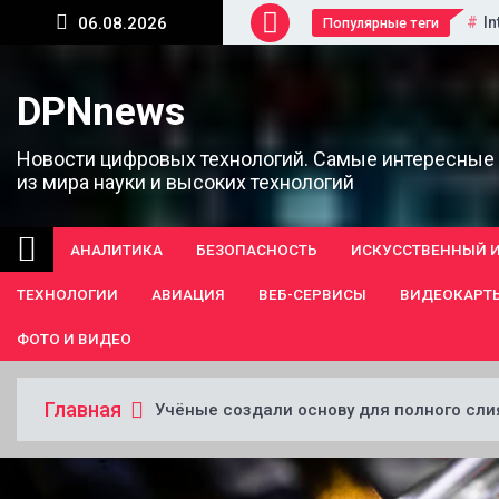
Перейти
In
06.08.2026
Популярные теги
к
содержанию
DPNnews
Новости цифровых технологий. Самые интересные
из мира науки и высоких технологий
АНАЛИТИКА
БЕЗОПАСНОСТЬ
ИСКУССТВЕННЫЙ 
ТЕХНОЛОГИИ
АВИАЦИЯ
ВЕБ-СЕРВИСЫ
ВИДЕОКАРТ
ФОТО И ВИДЕО
Главная
Учёные создали основу для полного сл