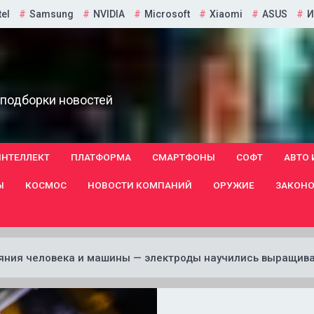
tel
Samsung
NVIDIA
Microsoft
Xiaomi
ASUS
И
 подборки новостей
ИНТЕЛЛЕКТ
ПЛАТФОРМА
СМАРТФОНЫ
СОФТ
АВТО 
Ы
КОСМОС
НОВОСТИ КОМПАНИЙ
ОРУЖИЕ
ЗАКОНО
ияния человека и машины — электроды научились выращива