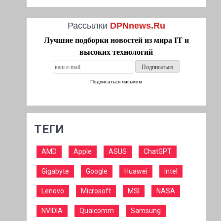
Рассылки
DPNnews.Ru
Лучшие подборки новостей из мира IT и
высоких технологий
Подписаться письмом
ТЕГИ
AMD
Apple
ASUS
ChatGPT
Gigabyte
Google
Huawei
Intel
Lenovo
Microsoft
MSI
NASA
NVIDIA
Qualcomm
Samsung