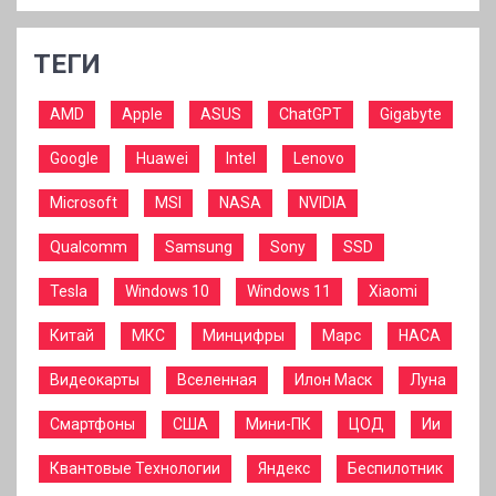
ТЕГИ
AMD
Apple
ASUS
ChatGPT
Gigabyte
Google
Huawei
Intel
Lenovo
Microsoft
MSI
NASA
NVIDIA
Qualcomm
Samsung
Sony
SSD
Tesla
Windows 10
Windows 11
Xiaomi
Китай
МКС
Минцифры
Марс
НАСА
Видеокарты
Вселенная
Илон Маск
Луна
Смартфоны
США
Мини-ПК
ЦОД
Ии
Квантовые Технологии
Яндекс
Беспилотник