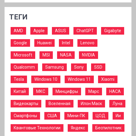
ТЕГИ
AMD
Apple
ASUS
ChatGPT
Gigabyte
Google
Huawei
Intel
Lenovo
Microsoft
MSI
NASA
NVIDIA
Qualcomm
Samsung
Sony
SSD
Tesla
Windows 10
Windows 11
Xiaomi
Китай
МКС
Минцифры
Марс
НАСА
Видеокарты
Вселенная
Илон Маск
Луна
Смартфоны
США
Мини-ПК
ЦОД
Ии
Квантовые Технологии
Яндекс
Беспилотник