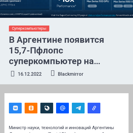
Суперкомпьютеры
В Аргентине появится
15,7-Пфлопс
суперкомпьютер на
платформе Intel Max
16.12.2022
Blackmirror
Министр науки, технологий и инноваций Аргентины