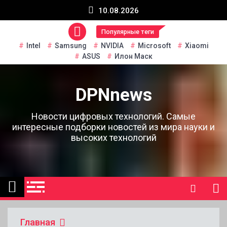
Перейти
10.08.2026
к
содержанию
Популярные теги
Intel
Samsung
NVIDIA
Microsoft
Xiaomi
ASUS
Илон Маск
DPNnews
Новости цифровых технологий. Самые
интересные подборки новостей из мира науки и
высоких технологий
Главная