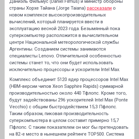
Даниэль Фильмус (Daniel Filmus) и министр обороны
страны Хорхе Тайана (Jorge Taiana)
рассказали
о
новом комплексе высокопроизводительных
вычислений, который планируется ввести в
эксплуатацию весной 2023 года. Безымянный пока
суперкомпьютер расположится в вычислительном
центре Национальной метеорологической службы
Аргентины. Созданием системы занимаются
специалисты Lenovo. Отличительной особенностью
системы станет то, что они будет использовать
исключительно процессоры и ускорители Intel Max.
Комплекс объединит 5120 ядер процессоров Intel Max
(HBM-версии чипов Xeon Sapphire Rapids) суммарной
производительностью около 440 Тфлопс. Кроме того,
будут задействованы 296 ускорителей Intel Max (Ponte
Vecchio) с общим быстродействием 15,3 Пфлопс.
Таким образом, пиковая производительность
суперкомпьютера в целом составит примерно 15,7
Пфлопс. С таким показателем он мог бы претендовать
на 82-е место в нынешнем рейтинге TOP500. Система