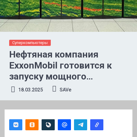
Суперкомпьютеры
Нефтяная компания
ExxonMobil готовится к
запуску мощного
суперкомпьютера
18.03.2025
SAVe
Discovery 6, оснащённого
передовыми
процессорами NVIDIA
GH200