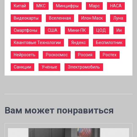
Китай
МКС
Минцифры
Марс
НАСА
Видеокарты
Вселенная
Илон Маск
Луна
Смартфоны
США
Мини-ПК
ЦОД
Ии
Квантовые Технологии
Яндекс
Беспилотник
Нейросеть
Роскосмос
Россия
Ростех
Санкции
Учёные
Электромобиль
Вам может понравиться