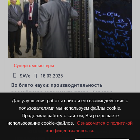
Суперкомпьютеры
SAVe
18.03.2025
Во благо науки: производительность
российского суперкомпьютера «Говорун»
превысила 1 Пфлопс
Для улучшения работы сайта и его взаимодействия с
пользователями мы используем файлы cookie.
Продолжая работу с сайтом, Вы разрешаете
использование cookie-файлов.
Ознакомится с политикой
конфиденциальности.
© DPNnews.ru. Все права защищены
|
Предложения и пожелания направляйте по адресу