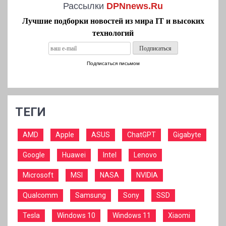
Рассылки
DPNnews.Ru
Лучшие подборки новостей из мира IT и высоких
технологий
Подписаться письмом
ТЕГИ
AMD
Apple
ASUS
ChatGPT
Gigabyte
Google
Huawei
Intel
Lenovo
Microsoft
MSI
NASA
NVIDIA
Qualcomm
Samsung
Sony
SSD
Tesla
Windows 10
Windows 11
Xiaomi