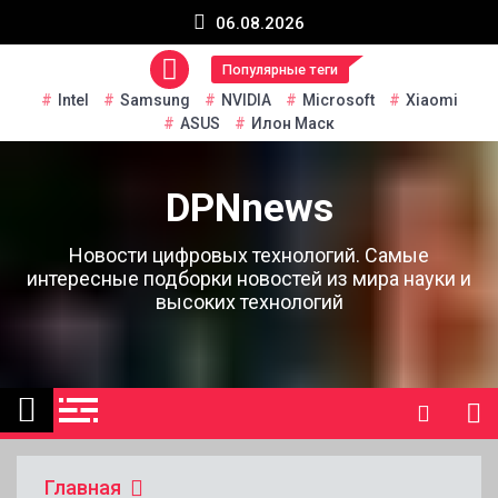
Перейти
06.08.2026
к
содержанию
Популярные теги
Intel
Samsung
NVIDIA
Microsoft
Xiaomi
ASUS
Илон Маск
DPNnews
Новости цифровых технологий. Самые
интересные подборки новостей из мира науки и
высоких технологий
Главная