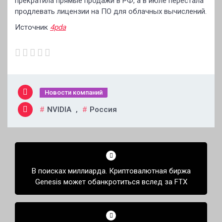
прекратила прямые продажи в РФ, а в июле перестала
продлевать лицензии на ПО для облачных вычислений.
Источник
4pda
Новости компаний
NVIDIA
,
Россия
Навигация
по
В поисках миллиарда. Криптовалютная биржа
записям
Genesis может обанкротиться вслед за FTX