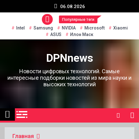
Перейти
06.08.2026
к
содержанию
Популярные теги
Intel
Samsung
NVIDIA
Microsoft
Xiaomi
ASUS
Илон Маск
DPNnews
Новости цифровых технологий. Самые
интересные подборки новостей из мира науки и
высоких технологий
Главная