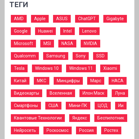
ТЕГИ
AMD
Apple
ASUS
ChatGPT
Gigabyte
Google
Huawei
Intel
Lenovo
Microsoft
MSI
NASA
NVIDIA
Qualcomm
Samsung
Sony
SSD
Tesla
Windows 10
Windows 11
Xiaomi
Китай
МКС
Минцифры
Марс
НАСА
Видеокарты
Вселенная
Илон Маск
Луна
Смартфоны
США
Мини-ПК
ЦОД
Ии
Квантовые Технологии
Яндекс
Беспилотник
Нейросеть
Роскосмос
Россия
Ростех