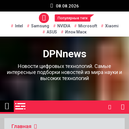
Перейти
08.08.2026
к
содержанию
Популярные теги
Intel
Samsung
NVIDIA
Microsoft
Xiaomi
ASUS
Илон Маск
DPNnews
Новости цифровых технологий. Самые
интересные подборки новостей из мира науки и
высоких технологий
Главная