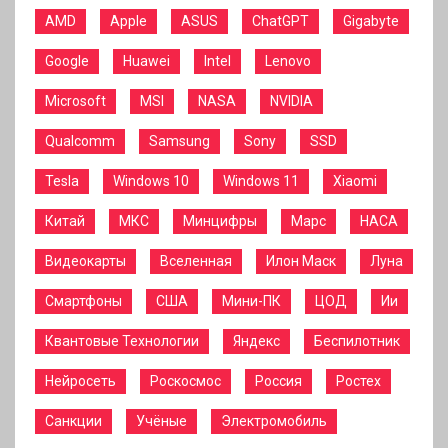
AMD
Apple
ASUS
ChatGPT
Gigabyte
Google
Huawei
Intel
Lenovo
Microsoft
MSI
NASA
NVIDIA
Qualcomm
Samsung
Sony
SSD
Tesla
Windows 10
Windows 11
Xiaomi
Китай
МКС
Минцифры
Марс
НАСА
Видеокарты
Вселенная
Илон Маск
Луна
Смартфоны
США
Мини-ПК
ЦОД
Ии
Квантовые Технологии
Яндекс
Беспилотник
Нейросеть
Роскосмос
Россия
Ростех
Санкции
Учёные
Электромобиль