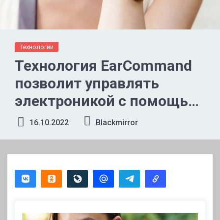
Технологии
Технология EarCommand
позволит управлять
электроникой с помощью
беззвучных команд
16.10.2022
Blackmirror