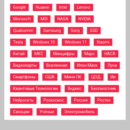
Google
Huawei
Intel
Lenovo
Microsoft
MSI
NASA
NVIDIA
Qualcomm
Samsung
Sony
SSD
Tesla
Windows 10
Windows 11
Xiaomi
Китай
МКС
Минцифры
Марс
НАСА
Видеокарты
Вселенная
Илон Маск
Луна
Смартфоны
США
Мини-ПК
ЦОД
Ии
Квантовые Технологии
Яндекс
Беспилотник
Нейросеть
Роскосмос
Россия
Ростех
Санкции
Учёные
Электромобиль