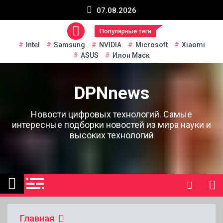
Перейти
07.08.2026
к
содержанию
Популярные теги
Intel
Samsung
NVIDIA
Microsoft
Xiaomi
ASUS
Илон Маск
DPNnews
Новости цифровых технологий. Самые
интересные подборки новостей из мира науки и
высоких технологий
Главная