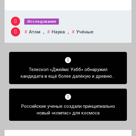
Исследования
Атом
,
Наука
,
Учёные
Навигация
по
Телескоп «Джеймс Уэбб» обнаружил
записям
кандидата в ещё более далёкую и древнюю
галактику
Российские ученые создали принципиально
новый «компас» для космоса