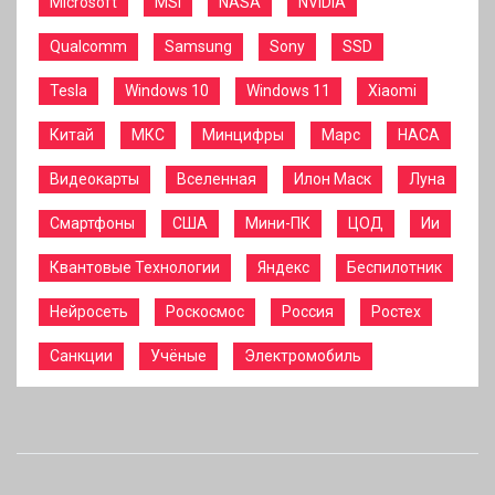
Microsoft
MSI
NASA
NVIDIA
Qualcomm
Samsung
Sony
SSD
Tesla
Windows 10
Windows 11
Xiaomi
Китай
МКС
Минцифры
Марс
НАСА
Видеокарты
Вселенная
Илон Маск
Луна
Смартфоны
США
Мини-ПК
ЦОД
Ии
Квантовые Технологии
Яндекс
Беспилотник
Нейросеть
Роскосмос
Россия
Ростех
Санкции
Учёные
Электромобиль