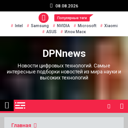
Перейти
08.08.2026
к
содержанию
Популярные теги
Intel
Samsung
NVIDIA
Microsoft
Xiaomi
ASUS
Илон Маск
DPNnews
Новости цифровых технологий. Самые
интересные подборки новостей из мира науки и
высоких технологий
Главная