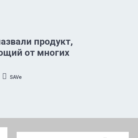
азвали продукт,
щий от многих
й
SAVe