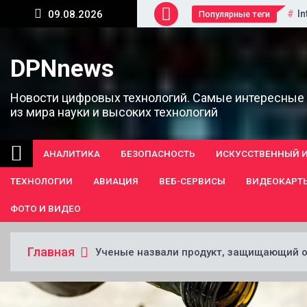
Перейти
In
09.08.2026
Популярные теги
к
содержанию
DPNnews
Новости цифровых технологий. Самые интересные
из мира науки и высоких технологий
АНАЛИТИКА
БЕЗОПАСНОСТЬ
ИСКУССТВЕННЫЙ 
ТЕХНОЛОГИИ
АВИАЦИЯ
ВЕБ-СЕРВИСЫ
ВИДЕОКАРТ
ФОТО И ВИДЕО
Главная
Ученые назвали продукт, защищающий о