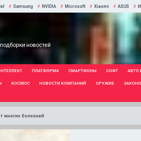
tel
Samsung
NVIDIA
Microsoft
Xiaomi
ASUS
И
 подборки новостей
ИНТЕЛЛЕКТ
ПЛАТФОРМА
СМАРТФОНЫ
СОФТ
АВТО 
Ы
КОСМОС
НОВОСТИ КОМПАНИЙ
ОРУЖИЕ
ЗАКОНО
т многих болезней