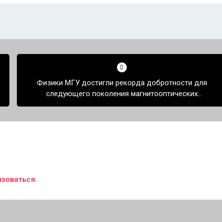
Физики МГУ достигли рекорда добротности для
следующего поколения магнитооптических
резонаторов в микрооптике
изоваться
.