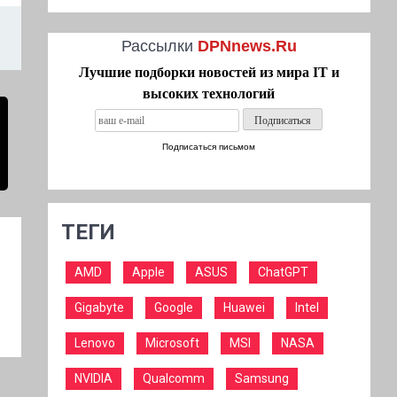
Рассылки
DPNnews.Ru
Лучшие подборки новостей из мира IT и
высоких технологий
Подписаться письмом
ТЕГИ
AMD
Apple
ASUS
ChatGPT
Gigabyte
Google
Huawei
Intel
Lenovo
Microsoft
MSI
NASA
NVIDIA
Qualcomm
Samsung