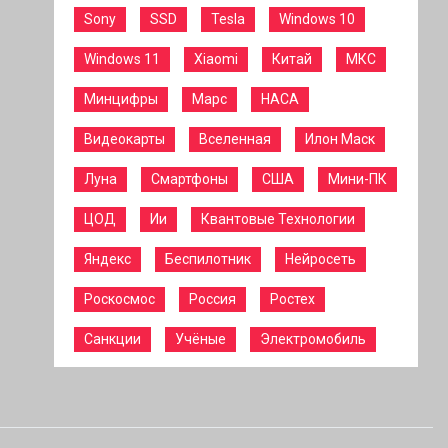
Sony
SSD
Tesla
Windows 10
Windows 11
Xiaomi
Китай
МКС
Минцифры
Марс
НАСА
Видеокарты
Вселенная
Илон Маск
Луна
Смартфоны
США
Мини-ПК
ЦОД
Ии
Квантовые Технологии
Яндекс
Беспилотник
Нейросеть
Роскосмос
Россия
Ростех
Санкции
Учёные
Электромобиль