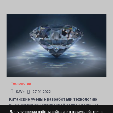
генерации
Технологии
SAVe
27.01.2022
Китайские учёные разработали технологию
высокоплотной оптической записи данных в
алмазах
Для улучшения работы сайта и его взаимодействия с