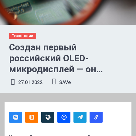
Технологии
Создан первый
российский OLED-
микродисплей — он
получил высокое
27.01.2022
SAVe
разрешение и сможет
применяться в AR/VR-
устройствах