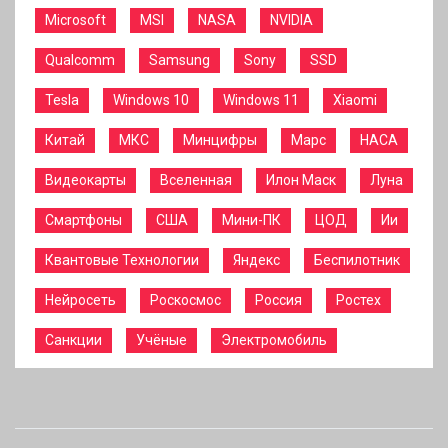
Microsoft
MSI
NASA
NVIDIA
Qualcomm
Samsung
Sony
SSD
Tesla
Windows 10
Windows 11
Xiaomi
Китай
МКС
Минцифры
Марс
НАСА
Видеокарты
Вселенная
Илон Маск
Луна
Смартфоны
США
Мини-ПК
ЦОД
Ии
Квантовые Технологии
Яндекс
Беспилотник
Нейросеть
Роскосмос
Россия
Ростех
Санкции
Учёные
Электромобиль