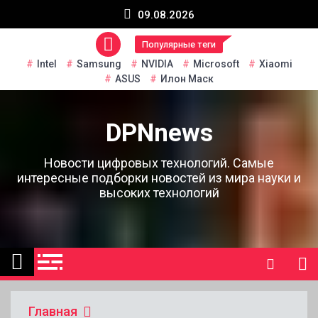
Перейти
09.08.2026
к
содержанию
Популярные теги
Intel
Samsung
NVIDIA
Microsoft
Xiaomi
ASUS
Илон Маск
DPNnews
Новости цифровых технологий. Самые
интересные подборки новостей из мира науки и
высоких технологий
Главная