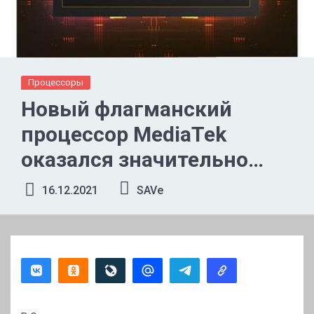
Процессоры
Новый флагманский
процессор MediaTek
оказался значительно
быстрее Snapdragon 888 в
16.12.2021
SAVe
тесте ИИ