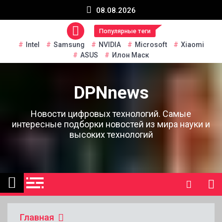
Перейти
08.08.2026
к
содержанию
Популярные теги
Intel
Samsung
NVIDIA
Microsoft
Xiaomi
ASUS
Илон Маск
DPNnews
Новости цифровых технологий. Самые
интересные подборки новостей из мира науки и
высоких технологий
Главная