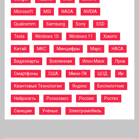
Microsoft
MSI
NASA
NVIDIA
Qualcomm
Samsung
Sony
SSD
Tesla
Windows 10
Windows 11
Xiaomi
Китай
МКС
Минцифры
Марс
НАСА
Видеокарты
Вселенная
Илон Маск
Луна
Смартфоны
США
Мини-ПК
ЦОД
Ии
Квантовые Технологии
Яндекс
Беспилотник
Нейросеть
Роскосмос
Россия
Ростех
Санкции
Учёные
Электромобиль