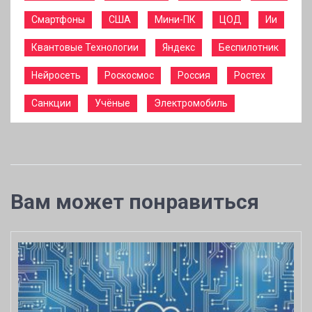
Смартфоны
США
Мини-ПК
ЦОД
Ии
Квантовые Технологии
Яндекс
Беспилотник
Нейросеть
Роскосмос
Россия
Ростех
Санкции
Учёные
Электромобиль
Вам может понравиться