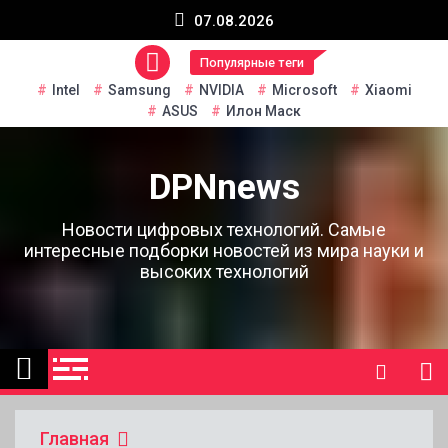
Перейти
07.08.2026
к
содержанию
Популярные теги
Intel
Samsung
NVIDIA
Microsoft
Xiaomi
ASUS
Илон Маск
DPNnews
Новости цифровых технологий. Самые
интересные подборки новостей из мира науки и
высоких технологий
Главная