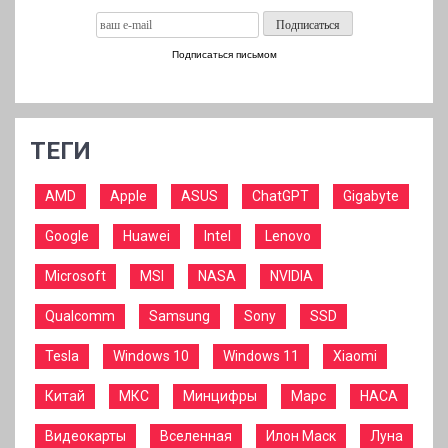
Подписаться письмом
ТЕГИ
AMD
Apple
ASUS
ChatGPT
Gigabyte
Google
Huawei
Intel
Lenovo
Microsoft
MSI
NASA
NVIDIA
Qualcomm
Samsung
Sony
SSD
Tesla
Windows 10
Windows 11
Xiaomi
Китай
МКС
Минцифры
Марс
НАСА
Видеокарты
Вселенная
Илон Маск
Луна