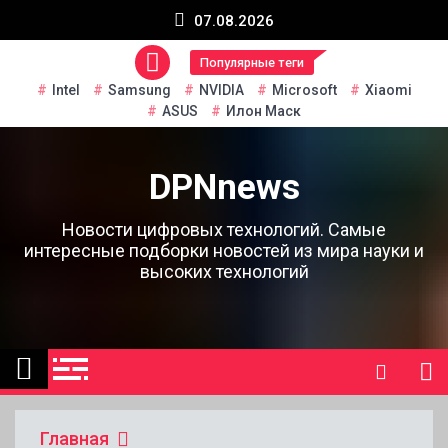
Перейти
07.08.2026
к
содержанию
Популярные теги
Intel
Samsung
NVIDIA
Microsoft
Xiaomi
ASUS
Илон Маск
DPNnews
Новости цифровых технологий. Самые
интересные подборки новостей из мира науки и
высоких технологий
Главная