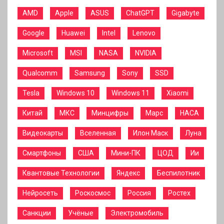
AMD
Apple
ASUS
ChatGPT
Gigabyte
Google
Huawei
Intel
Lenovo
Microsoft
MSI
NASA
NVIDIA
Qualcomm
Samsung
Sony
SSD
Tesla
Windows 10
Windows 11
Xiaomi
Китай
МКС
Минцифры
Марс
НАСА
Видеокарты
Вселенная
Илон Маск
Луна
Смартфоны
США
Мини-ПК
ЦОД
Ии
Квантовые Технологии
Яндекс
Беспилотник
Нейросеть
Роскосмос
Россия
Ростех
Санкции
Учёные
Электромобиль