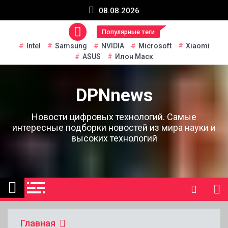
Перейти
08.08.2026
к
содержанию
Популярные теги
Intel
Samsung
NVIDIA
Microsoft
Xiaomi
ASUS
Илон Маск
DPNnews
Новости цифровых технологий. Самые
интересные подборки новостей из мира науки и
высоких технологий
Главная