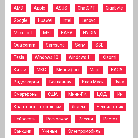
AMD
Apple
ASUS
ChatGPT
Gigabyte
Google
Huawei
Intel
Lenovo
Microsoft
MSI
NASA
NVIDIA
Qualcomm
Samsung
Sony
SSD
Tesla
Windows 10
Windows 11
Xiaomi
Китай
МКС
Минцифры
Марс
НАСА
Видеокарты
Вселенная
Илон Маск
Луна
Смартфоны
США
Мини-ПК
ЦОД
Ии
Квантовые Технологии
Яндекс
Беспилотник
Нейросеть
Роскосмос
Россия
Ростех
Санкции
Учёные
Электромобиль