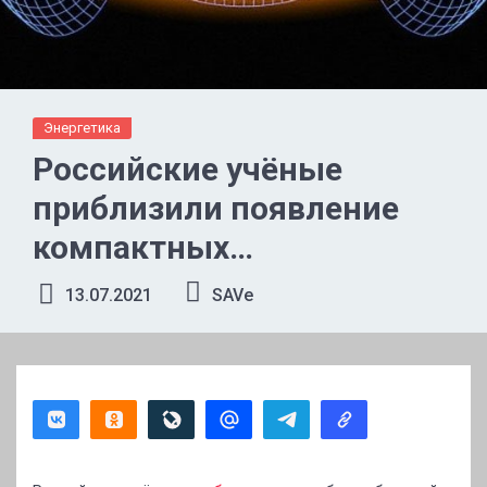
Энергетика
Российские учёные
приблизили появление
компактных
термоядерных реакторов
13.07.2021
SAVe
с помощью уникальной
технологии