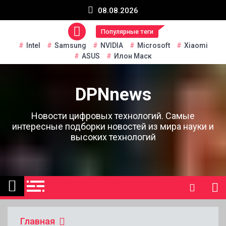
Перейти
08.08.2026
к
содержанию
Популярные теги
Intel
Samsung
NVIDIA
Microsoft
Xiaomi
ASUS
Илон Маск
DPNnews
Новости цифровых технологий. Самые
интересные подборки новостей из мира науки и
высоких технологий
Главная