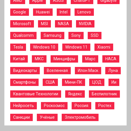
AMD
Apple
ASUS
ChatGPT
Gigabyte
Google
Huawei
Intel
Lenovo
Microsoft
MSI
NASA
NVIDIA
Qualcomm
Samsung
Sony
SSD
Tesla
Windows 10
Windows 11
Xiaomi
Китай
МКС
Минцифры
Марс
НАСА
Видеокарты
Вселенная
Илон Маск
Луна
Смартфоны
США
Мини-ПК
ЦОД
Ии
Квантовые Технологии
Яндекс
Беспилотник
Нейросеть
Роскосмос
Россия
Ростех
Санкции
Учёные
Электромобиль