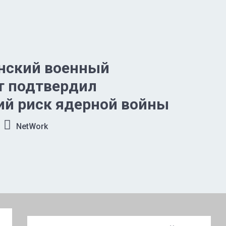
нский военный
т подтвердил
ий риск ядерной войны
NetWork