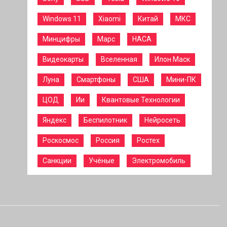
Windows 11
Xiaomi
Китай
МКС
Минцифры
Марс
НАСА
Видеокарты
Вселенная
Илон Маск
Луна
Смартфоны
США
Мини-ПК
ЦОД
Ии
Квантовые Технологии
Яндекс
Беспилотник
Нейросеть
Роскосмос
Россия
Ростех
Санкции
Учёные
Электромобиль