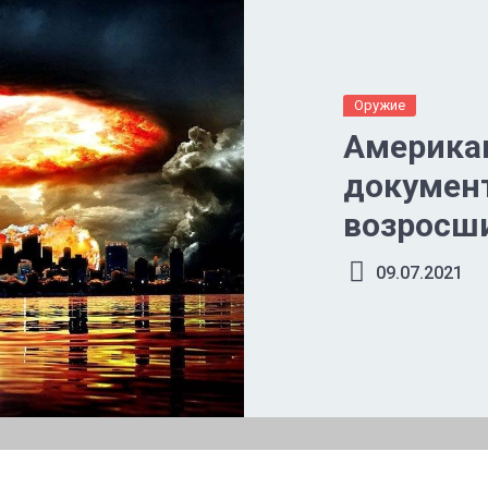
Оружие
Америка
докумен
возросш
09.07.2021