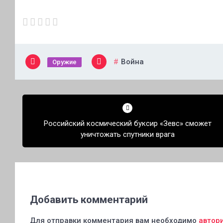
Война
Оружие
Навигация
по
Российский космический буксир «Зевс» сможет
записям
уничтожать спутники врага
Добавить комментарий
Для отправки комментария вам необходимо
автор