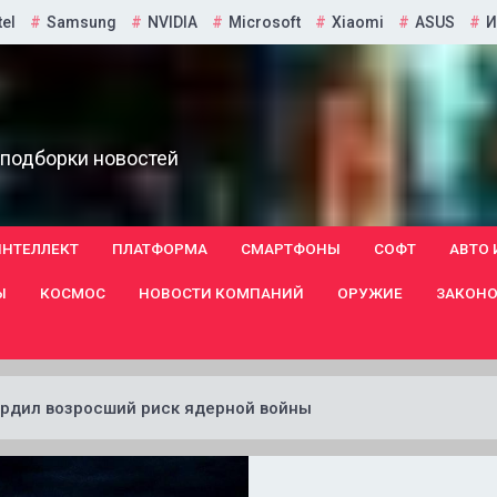
tel
Samsung
NVIDIA
Microsoft
Xiaomi
ASUS
И
 подборки новостей
ИНТЕЛЛЕКТ
ПЛАТФОРМА
СМАРТФОНЫ
СОФТ
АВТО 
Ы
КОСМОС
НОВОСТИ КОМПАНИЙ
ОРУЖИЕ
ЗАКОНО
рдил возросший риск ядерной войны