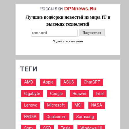
Рассылки
DPNnews.Ru
Лучшие подборки новостей из мира IT и
высоких технологий
Подписаться письмом
ТЕГИ
AMD
Apple
ASUS
ChatGPT
Gigabyte
Google
Huawei
Intel
Lenovo
Microsoft
MSI
NASA
NVIDIA
Qualcomm
Samsung
Sony
SSD
Tesla
Windows 10