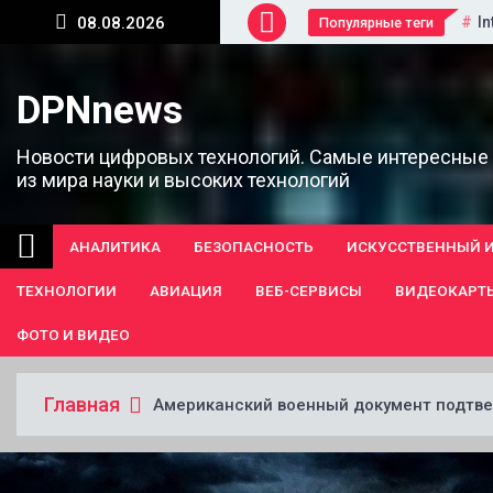
Перейти
In
08.08.2026
Популярные теги
к
содержанию
DPNnews
Новости цифровых технологий. Самые интересные
из мира науки и высоких технологий
АНАЛИТИКА
БЕЗОПАСНОСТЬ
ИСКУССТВЕННЫЙ 
ТЕХНОЛОГИИ
АВИАЦИЯ
ВЕБ-СЕРВИСЫ
ВИДЕОКАРТ
ФОТО И ВИДЕО
Главная
Американский военный документ подтве