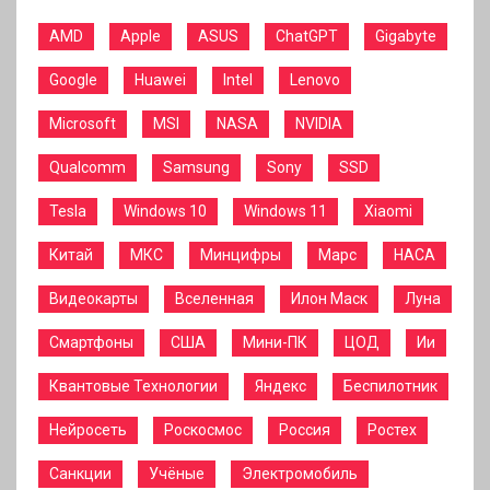
AMD
Apple
ASUS
ChatGPT
Gigabyte
Google
Huawei
Intel
Lenovo
Microsoft
MSI
NASA
NVIDIA
Qualcomm
Samsung
Sony
SSD
Tesla
Windows 10
Windows 11
Xiaomi
Китай
МКС
Минцифры
Марс
НАСА
Видеокарты
Вселенная
Илон Маск
Луна
Смартфоны
США
Мини-ПК
ЦОД
Ии
Квантовые Технологии
Яндекс
Беспилотник
Нейросеть
Роскосмос
Россия
Ростех
Санкции
Учёные
Электромобиль