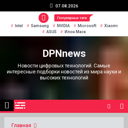
Перейти
07.08.2026
к
содержанию
Популярные теги
Intel
Samsung
NVIDIA
Microsoft
Xiaomi
ASUS
Илон Маск
DPNnews
Новости цифровых технологий. Самые
интересные подборки новостей из мира науки и
высоких технологий
Главная