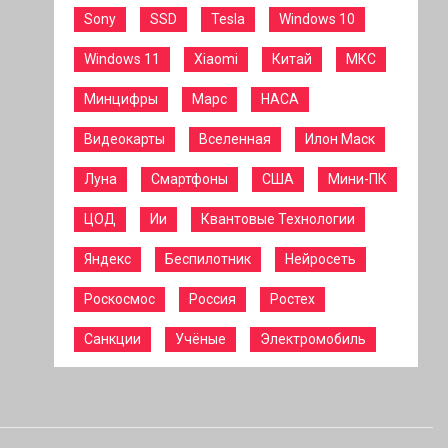
Sony
SSD
Tesla
Windows 10
Windows 11
Xiaomi
Китай
МКС
Минцифры
Марс
НАСА
Видеокарты
Вселенная
Илон Маск
Луна
Смартфоны
США
Мини-ПК
ЦОД
Ии
Квантовые Технологии
Яндекс
Беспилотник
Нейросеть
Роскосмос
Россия
Ростех
Санкции
Учёные
Электромобиль