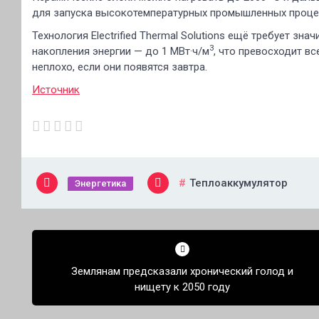
для запуска высокотемпературных промышленных проце
Технология Electrified Thermal Solutions ещё требует з
3
накопления энергии — до 1 МВт·ч/м
, что превосходит вс
неплохо, если они появятся завтра.
Источник
Теплоаккумулятор
Энергетика
Навигация
по
Землянам предсказали хронический голод и
записям
нищету к 2050 году