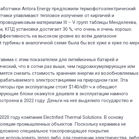
работчики Antora Energy предложили термофотоэлектрический
чики улавливают тепловое излучение от кирпичей и
проводниковым материалам III – V групп таблицы Менделеева,
, КПД установки достигает 30 %, что очень и очень хорошо.
ффективность на высоком уровне во всём диапазоне
й турбины в аналогичной схеме была бы всё хуже и хуже по мер
тавима с этим показателем для литийионных батарей и
ический, что в сотни раз выше, чем гидроаккумулирующее или
емятся снизить стоимость хранения энергии из возобновляемых
ырабатываемого электростанциями на природном газе. Эта
уляторы при эксплуатации стоят $140/кВт·ч и обещают
лирующие блоки окажутся дешевле в эксплуатации намного
остроена в 2022 году. Деньги на неё выделило государство и
0 году компания Electrified Thermal Solutions. В основу
золяции промышленных объектов. Поскольку керамика не
редложено специальное токопроводящее покрытие.
ше использовать тепло либо для генерации электричества, либ