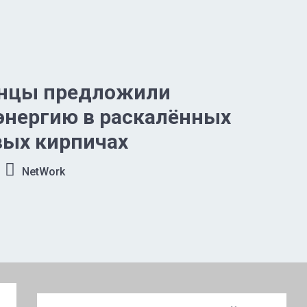
нцы предложили
энергию в раскалённых
вых кирпичах
NetWork