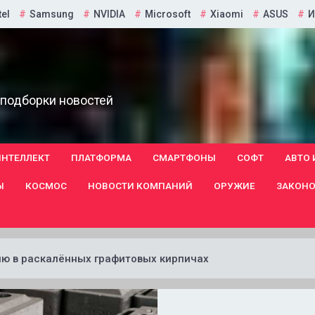
tel
Samsung
NVIDIA
Microsoft
Xiaomi
ASUS
И
 подборки новостей
ИНТЕЛЛЕКТ
ПЛАТФОРМА
СМАРТФОНЫ
СОФТ
АВТО 
Ы
КОСМОС
НОВОСТИ КОМПАНИЙ
ОРУЖИЕ
ЗАКОНО
ю в раскалённых графитовых кирпичах