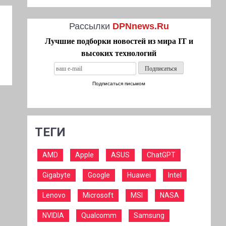
Рассылки
DPNnews.Ru
Лучшие подборки новостей из мира IT и
высоких технологий
Подписаться письмом
ТЕГИ
AMD
Apple
ASUS
ChatGPT
Gigabyte
Google
Huawei
Intel
Lenovo
Microsoft
MSI
NASA
NVIDIA
Qualcomm
Samsung