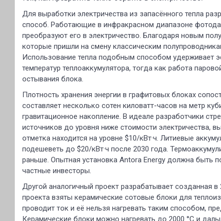
Для выработки электричества из запасённого тепла раз
способ. Работающие в инфракрасном диапазоне фотодат
преобразуют его в электричество. Благодаря новым полу
которые пришли на смену классическим полупроводникам
Использование тепла подобным способом удерживает э
температур теплоаккумулятора, тогда как работа парово
остывания блока.
Плотность хранения энергии в графитовых блоках сопос
составляет несколько сотен киловатт-часов на метр куб
гравитационное накопление. В идеале разработчики стр
источников до уровня ниже стоимости электричества, в
отметка находится на уровне $10/кВт·ч. Литиевые аккум
подешеветь до $20/кВт·ч после 2030 года. Термоаккуму
раньше. Опытная установка Antora Energy должна быть п
частные инвесторы.
Другой аналогичный проект разрабатывает созданная в 202
проекта взяты керамические сотовые блоки для теплои
проводит ток и её нельзя нагревать таким способом, п
Керамические блоки можно нагревать до 2000 °C и даль