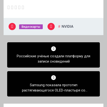
NVIDIA
Видеокарты
Навигация
по
Российские учёные создали платформу для
записям
записи сновидений
Samsung показала прототип
растягивающегося OLED-пластыря со
встроенным пульсометром