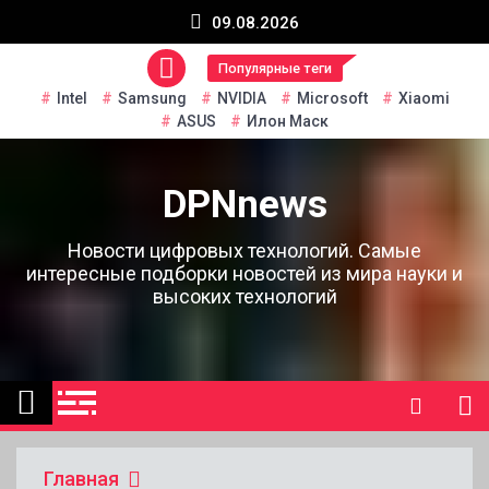
Перейти
09.08.2026
к
содержанию
Популярные теги
Intel
Samsung
NVIDIA
Microsoft
Xiaomi
ASUS
Илон Маск
DPNnews
Новости цифровых технологий. Самые
интересные подборки новостей из мира науки и
высоких технологий
Главная