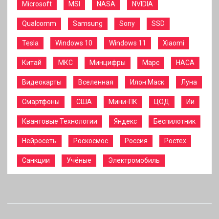
Microsoft
MSI
NASA
NVIDIA
Qualcomm
Samsung
Sony
SSD
Tesla
Windows 10
Windows 11
Xiaomi
Китай
МКС
Минцифры
Марс
НАСА
Видеокарты
Вселенная
Илон Маск
Луна
Смартфоны
США
Мини-ПК
ЦОД
Ии
Квантовые Технологии
Яндекс
Беспилотник
Нейросеть
Роскосмос
Россия
Ростех
Санкции
Учёные
Электромобиль