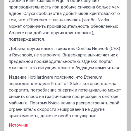
добыча Ether Classic и Ergo: в обоих случаях
производительность при добыче снижена больее чем
вдвое. Слухи сообщества добытчиков криптовалют о
том, что «Ethereum — лишь начало» (якобы Nvidia
может ограничить производительность обновлённых
Ampere при добыче других криптовалют),
подтверждаются.
Добыча других валют, таких как Conflux Network (CFX)
и Ravencoin, не затронута. Видеокарта вычисляет их с
предельной производительностью. Однако портал
отмечает, что ситуация может в будущем измениться.
Издание HotHardware пояснило, что Ethereum
переходит к модели Proof-of-Stake, которая должна
сократить потребление энергии и потенциально может
снизить спрос на графические процессоры в секторе
майнинга. Поэтому Nvidia начала распространять свой
ограничитель скорости хеширования на другие
криптомонеты, даже не особо популярные.
Источник