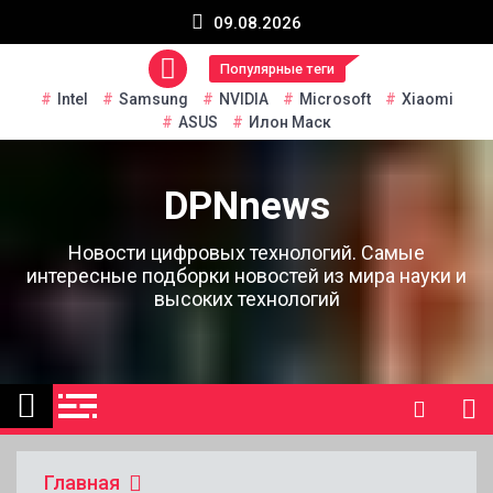
Перейти
09.08.2026
к
содержанию
Популярные теги
Intel
Samsung
NVIDIA
Microsoft
Xiaomi
ASUS
Илон Маск
DPNnews
Новости цифровых технологий. Самые
интересные подборки новостей из мира науки и
высоких технологий
Главная