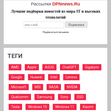
Рассылки
DPNnews.Ru
Лучшие подборки новостей из мира IT и высоких
технологий
Подписаться письмом
ТЕГИ
AMD
Apple
ASUS
ChatGPT
Gigabyte
Google
Huawei
Intel
Lenovo
Microsoft
MSI
NASA
NVIDIA
Qualcomm
Samsung
Sony
SSD
Tesla
Windows 10
Windows 11
Xiaomi