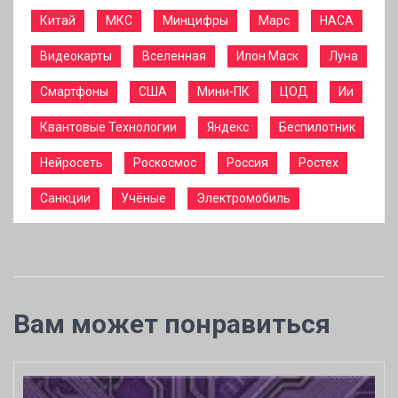
Китай
МКС
Минцифры
Марс
НАСА
Видеокарты
Вселенная
Илон Маск
Луна
Смартфоны
США
Мини-ПК
ЦОД
Ии
Квантовые Технологии
Яндекс
Беспилотник
Нейросеть
Роскосмос
Россия
Ростех
Санкции
Учёные
Электромобиль
Вам может понравиться