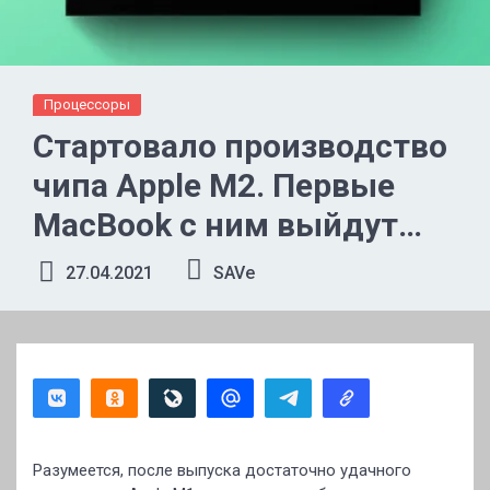
Процессоры
Стартовало производство
чипа Apple M2. Первые
MacBook с ним выйдут
уже к концу года
27.04.2021
SAVe
Разумеется, после выпуска достаточно удачного