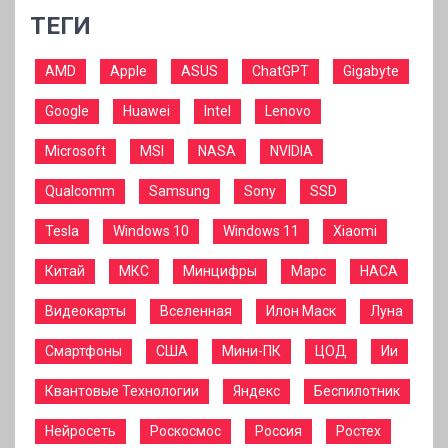
ТЕГИ
AMD
Apple
ASUS
ChatGPT
Gigabyte
Google
Huawei
Intel
Lenovo
Microsoft
MSI
NASA
NVIDIA
Qualcomm
Samsung
Sony
SSD
Tesla
Windows 10
Windows 11
Xiaomi
Китай
МКС
Минцифры
Марс
НАСА
Видеокарты
Вселенная
Илон Маск
Луна
Смартфоны
США
Мини-ПК
ЦОД
Ии
Квантовые Технологии
Яндекс
Беспилотник
Нейросеть
Роскосмос
Россия
Ростех