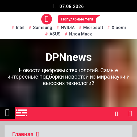
Перейти
07.08.2026
к
содержанию
Популярные теги
Intel
Samsung
NVIDIA
Microsoft
Xiaomi
ASUS
Илон Маск
DPNnews
Новости цифровых технологий. Самые
интересные подборки новостей из мира науки и
высоких технологий
Главная