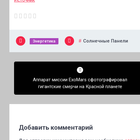
Источник
Солнечные Панели
Энергетика
Навигация
по
Аппарат миссии ExoMars сфотографировал
записям
гигантские смерчи на Красной планете
Добавить комментарий