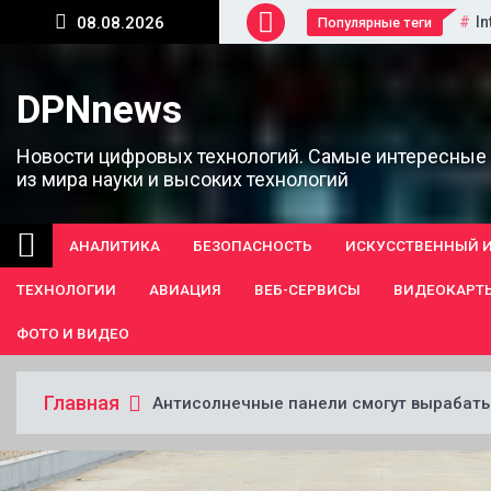
Перейти
In
08.08.2026
Популярные теги
к
содержанию
DPNnews
Новости цифровых технологий. Самые интересные
из мира науки и высоких технологий
АНАЛИТИКА
БЕЗОПАСНОСТЬ
ИСКУССТВЕННЫЙ 
ТЕХНОЛОГИИ
АВИАЦИЯ
ВЕБ-СЕРВИСЫ
ВИДЕОКАРТ
ФОТО И ВИДЕО
Главная
Антисолнечные панели смогут вырабаты