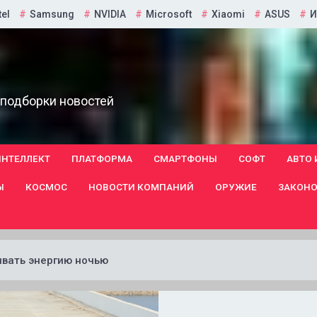
tel
Samsung
NVIDIA
Microsoft
Xiaomi
ASUS
И
 подборки новостей
ИНТЕЛЛЕКТ
ПЛАТФОРМА
СМАРТФОНЫ
СОФТ
АВТО 
Ы
КОСМОС
НОВОСТИ КОМПАНИЙ
ОРУЖИЕ
ЗАКОНО
вать энергию ночью