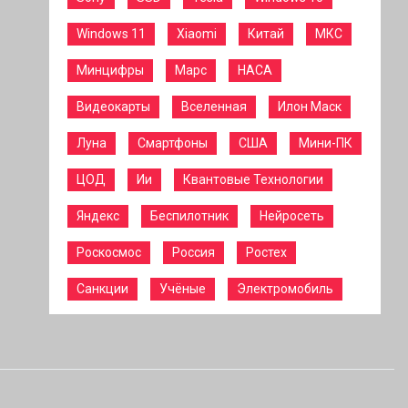
Windows 11
Xiaomi
Китай
МКС
Минцифры
Марс
НАСА
Видеокарты
Вселенная
Илон Маск
Луна
Смартфоны
США
Мини-ПК
ЦОД
Ии
Квантовые Технологии
Яндекс
Беспилотник
Нейросеть
Роскосмос
Россия
Ростех
Санкции
Учёные
Электромобиль