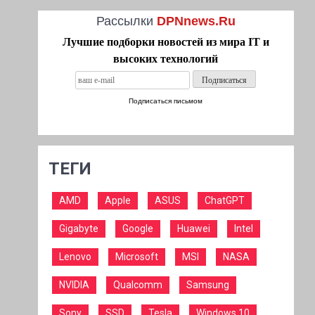
Рассылки
DPNnews.Ru
Лучшие подборки новостей из мира IT и
высоких технологий
Подписаться письмом
ТЕГИ
AMD
Apple
ASUS
ChatGPT
Gigabyte
Google
Huawei
Intel
Lenovo
Microsoft
MSI
NASA
NVIDIA
Qualcomm
Samsung
Sony
SSD
Tesla
Windows 10